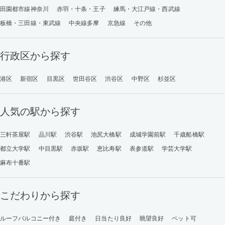
田園都市線神奈川
赤羽・十条・王子
練馬・大江戸線・西武線
板橋・三田線・東武線
中央線多摩
京急線
その他
行政区から探す
港区
新宿区
目黒区
世田谷区
渋谷区
中野区
杉並区
人気の駅から探す
三軒茶屋駅
品川駅
渋谷駅
池尻大橋駅
成城学園前駅
千歳船橋駅
都立大学駅
中目黒駅
赤坂駅
恵比寿駅
表参道駅
学芸大学駅
麻布十番駅
こだわりから探す
ルーフバルコニー付き
庭付き
日当たり良好
眺望良好
ペット可