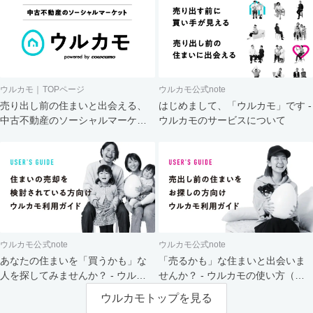
ウルカモ｜TOPページ
ウルカモ公式note
売り出し前の住まいと出会える、
はじめまして、「ウルカモ」です -
中古不動産のソーシャルマーケッ
ウルカモのサービスについて
ト
ウルカモ公式note
ウルカモ公式note
あなたの住まいを「買うかも」な
「売るかも」な住まいと出会いま
人を探してみませんか？ - ウルカ
せんか？ - ウルカモの使い方（買
モの使い方（売主さま向け）
主さま向け）
ウルカモトップを見る