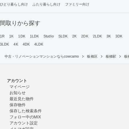
ひとり暮らし向け
ふたり暮らし向け
ファミリー向け
間取りから探す
1R
1K
1DK
1LDK
Studio
SLDK
2K
2DK
2LDK
3K
3DK
3LDK
4K
4DK
4LDK
中古・リノベーションマンションならcowcamo
板橋区
板橋駅
板
アカウント
マイページ
お知らせ
最近見た物件
保存物件
保存した検索条件
フォロー中のMIX
アカウント設定
メルマガ設定