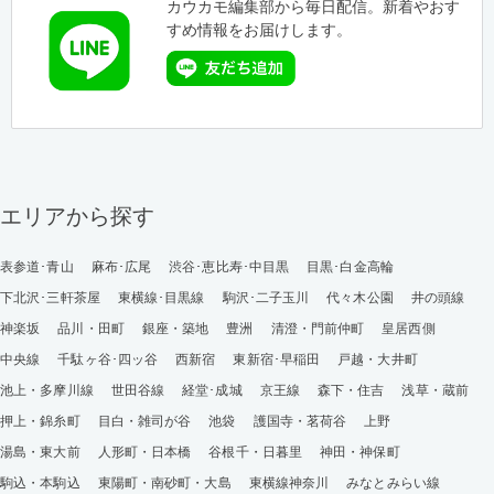
カウカモ編集部から毎日配信。新着やおす
すめ情報をお届けします。
エリアから探す
表参道･青山
麻布･広尾
渋谷･恵比寿･中目黒
目黒･白金高輪
下北沢･三軒茶屋
東横線･目黒線
駒沢･二子玉川
代々木公園
井の頭線
神楽坂
品川・田町
銀座・築地
豊洲
清澄・門前仲町
皇居西側
中央線
千駄ヶ谷･四ッ谷
西新宿
東新宿･早稲田
戸越・大井町
池上・多摩川線
世田谷線
経堂･成城
京王線
森下・住吉
浅草・蔵前
押上・錦糸町
目白・雑司が谷
池袋
護国寺・茗荷谷
上野
湯島・東大前
人形町・日本橋
谷根千・日暮里
神田・神保町
駒込・本駒込
東陽町・南砂町・大島
東横線神奈川
みなとみらい線