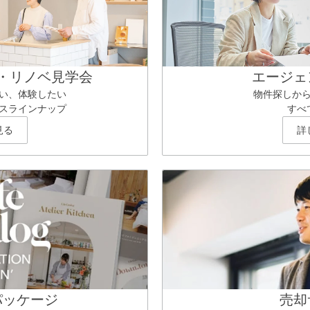
・リノベ見学会
エージェ
い、体験したい
物件探しか
スラインナップ
すべ
見る
詳
パッケージ
売却