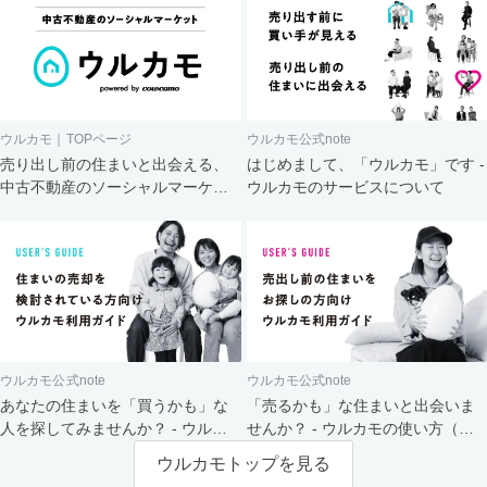
ウルカモ｜TOPページ
ウルカモ公式note
売り出し前の住まいと出会える、
はじめまして、「ウルカモ」です -
中古不動産のソーシャルマーケッ
ウルカモのサービスについて
ト
ウルカモ公式note
ウルカモ公式note
あなたの住まいを「買うかも」な
「売るかも」な住まいと出会いま
人を探してみませんか？ - ウルカ
せんか？ - ウルカモの使い方（買
モの使い方（売主さま向け）
主さま向け）
ウルカモトップを見る