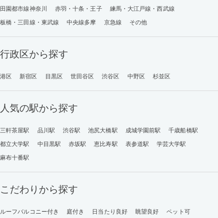
田園都市線神奈川
赤羽・十条・王子
練馬・大江戸線・西武線
板橋・三田線・東武線
中央線多摩
京急線
その他
行政区から探す
港区
新宿区
目黒区
世田谷区
渋谷区
中野区
杉並区
人気の駅から探す
三軒茶屋駅
品川駅
渋谷駅
池尻大橋駅
成城学園前駅
千歳船橋駅
都立大学駅
中目黒駅
赤坂駅
恵比寿駅
表参道駅
学芸大学駅
麻布十番駅
こだわりから探す
ルーフバルコニー付き
庭付き
日当たり良好
眺望良好
ペット可