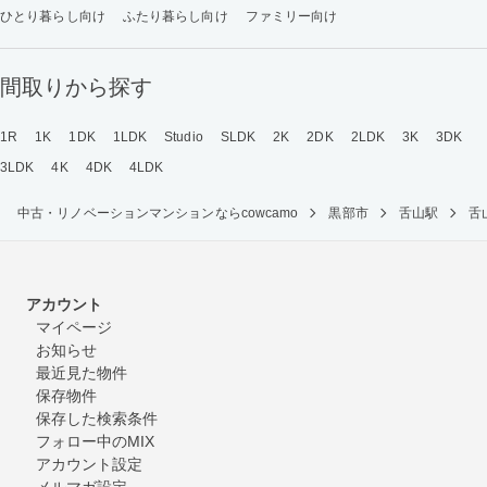
ひとり暮らし向け
ふたり暮らし向け
ファミリー向け
間取りから探す
1R
1K
1DK
1LDK
Studio
SLDK
2K
2DK
2LDK
3K
3DK
3LDK
4K
4DK
4LDK
中古・リノベーションマンションならcowcamo
黒部市
舌山駅
舌
アカウント
マイページ
お知らせ
最近見た物件
保存物件
保存した検索条件
フォロー中のMIX
アカウント設定
メルマガ設定