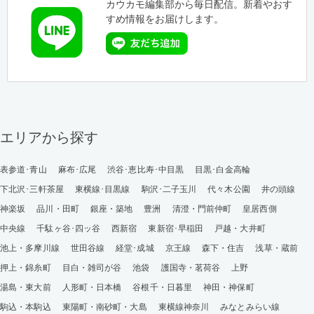
カウカモ編集部から毎日配信。新着やおす
すめ情報をお届けします。
エリアから探す
表参道･青山
麻布･広尾
渋谷･恵比寿･中目黒
目黒･白金高輪
下北沢･三軒茶屋
東横線･目黒線
駒沢･二子玉川
代々木公園
井の頭線
神楽坂
品川・田町
銀座・築地
豊洲
清澄・門前仲町
皇居西側
中央線
千駄ヶ谷･四ッ谷
西新宿
東新宿･早稲田
戸越・大井町
池上・多摩川線
世田谷線
経堂･成城
京王線
森下・住吉
浅草・蔵前
押上・錦糸町
目白・雑司が谷
池袋
護国寺・茗荷谷
上野
湯島・東大前
人形町・日本橋
谷根千・日暮里
神田・神保町
駒込・本駒込
東陽町・南砂町・大島
東横線神奈川
みなとみらい線