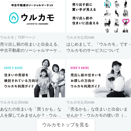
ウルカモ｜TOPページ
ウルカモ公式note
売り出し前の住まいと出会える、
はじめまして、「ウルカモ」です -
中古不動産のソーシャルマーケッ
ウルカモのサービスについて
ト
ウルカモ公式note
ウルカモ公式note
あなたの住まいを「買うかも」な
「売るかも」な住まいと出会いま
人を探してみませんか？ - ウルカ
せんか？ - ウルカモの使い方（買
モの使い方（売主さま向け）
主さま向け）
ウルカモトップを見る