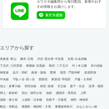
カウカモ編集部から毎日配信。新着やおす
すめ情報をお届けします。
エリアから探す
表参道･青山
麻布･広尾
渋谷･恵比寿･中目黒
目黒･白金高輪
下北沢･三軒茶屋
東横線･目黒線
駒沢･二子玉川
代々木公園
井の頭線
神楽坂
品川・田町
銀座・築地
豊洲
清澄・門前仲町
皇居西側
中央線
千駄ヶ谷･四ッ谷
西新宿
東新宿･早稲田
戸越・大井町
池上・多摩川線
世田谷線
経堂･成城
京王線
森下・住吉
浅草・蔵前
押上・錦糸町
目白・雑司が谷
池袋
護国寺・茗荷谷
上野
湯島・東大前
人形町・日本橋
谷根千・日暮里
神田・神保町
駒込・本駒込
東陽町・南砂町・大島
東横線神奈川
みなとみらい線