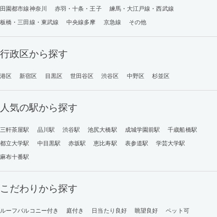
田園都市線神奈川
赤羽・十条・王子
練馬・大江戸線・西武線
板橋・三田線・東武線
中央線多摩
京急線
その他
行政区から探す
港区
新宿区
目黒区
世田谷区
渋谷区
中野区
杉並区
人気の駅から探す
三軒茶屋駅
品川駅
渋谷駅
池尻大橋駅
成城学園前駅
千歳船橋駅
都立大学駅
中目黒駅
赤坂駅
恵比寿駅
表参道駅
学芸大学駅
麻布十番駅
こだわりから探す
ルーフバルコニー付き
庭付き
日当たり良好
眺望良好
ペット可