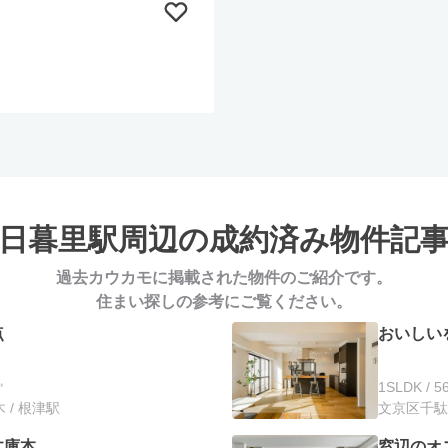
日暮里駅周辺の
成約済み物件記
過去カウカモに掲載された物件のご紹介です。
住まい探しの参考にご覧ください。
点
おいしい
㎡
1SLDK / 5
 / 根津駅
文京区千駄木
文庫本
窓辺のオ