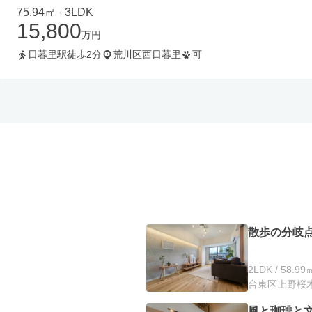
75.94㎡
3LDK
・
15,800
万円
日暮里駅徒歩2分
荒川区西日暮里
可
散歩の分岐
2LDK / 58.99
台東区上野桜木
風と珈琲と