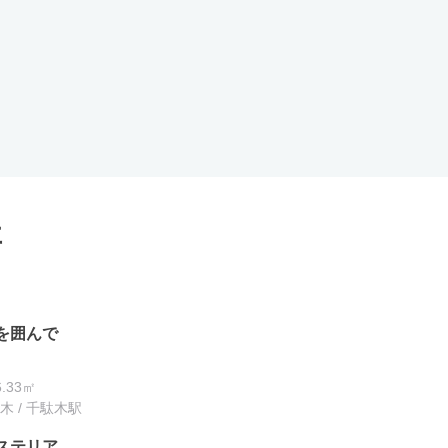
事
を囲んで
6.33㎡
 / 千駄木駅
ステリア