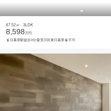
67.52㎡
3LDK
・
8,598
万円
日暮里駅徒歩3分
荒川区東日暮里
不可