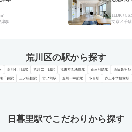
5㎡
1LDK / 56
根津駅
文京区千駄木
荒川区の駅から探す
駅
荒川七丁目駅
荒川二丁目駅
荒川遊園地前駅
新三河島駅
西日暮里駅
南千住駅
三ノ輪橋駅
宮ノ前駅
荒川一中前駅
小台駅
赤土小学校前駅
日暮里駅でこだわりから探す