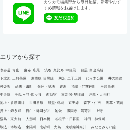
カウカモ編集部から毎日配信。新着やおす
すめ情報をお届けします。
エリアから探す
表参道･青山
麻布･広尾
渋谷･恵比寿･中目黒
目黒･白金高輪
下北沢･三軒茶屋
東横線･目黒線
駒沢･二子玉川
代々木公園
井の頭線
神楽坂
品川・田町
銀座・築地
豊洲
清澄・門前仲町
皇居西側
中央線
千駄ヶ谷･四ッ谷
西新宿
東新宿･早稲田
戸越・大井町
池上・多摩川線
世田谷線
経堂･成城
京王線
森下・住吉
浅草・蔵前
押上・錦糸町
目白・雑司が谷
池袋
護国寺・茗荷谷
上野
湯島・東大前
人形町・日本橋
谷根千・日暮里
神田・神保町
駒込・本駒込
東陽町・南砂町・大島
東横線神奈川
みなとみらい線