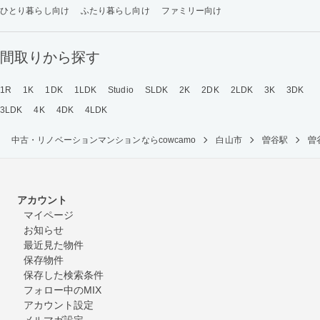
ひとり暮らし向け
ふたり暮らし向け
ファミリー向け
間取りから探す
1R
1K
1DK
1LDK
Studio
SLDK
2K
2DK
2LDK
3K
3DK
3LDK
4K
4DK
4LDK
中古・リノベーションマンションならcowcamo
白山市
曽谷駅
曽
アカウント
マイページ
お知らせ
最近見た物件
保存物件
保存した検索条件
フォロー中のMIX
アカウント設定
メルマガ設定