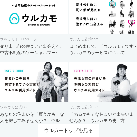
ウルカモ｜TOPページ
ウルカモ公式note
売り出し前の住まいと出会える、
はじめまして、「ウルカモ」です -
中古不動産のソーシャルマーケッ
ウルカモのサービスについて
ト
ウルカモ公式note
ウルカモ公式note
あなたの住まいを「買うかも」な
「売るかも」な住まいと出会いま
人を探してみませんか？ - ウルカ
せんか？ - ウルカモの使い方（買
モの使い方（売主さま向け）
主さま向け）
ウルカモトップを見る