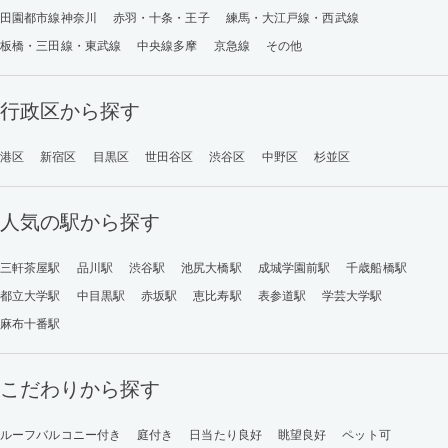
田園都市線神奈川
赤羽・十条・王子
練馬・大江戸線・西武線
板橋・三田線・東武線
中央線多摩
京急線
その他
行政区から探す
港区
新宿区
目黒区
世田谷区
渋谷区
中野区
杉並区
人気の駅から探す
三軒茶屋駅
品川駅
渋谷駅
池尻大橋駅
成城学園前駅
千歳船橋駅
都立大学駅
中目黒駅
赤坂駅
恵比寿駅
表参道駅
学芸大学駅
麻布十番駅
こだわりから探す
ルーフバルコニー付き
庭付き
日当たり良好
眺望良好
ペット可