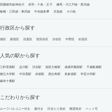
田園都市線神奈川
赤羽・十条・王子
練馬・大江戸線・西武線
板橋・三田線・東武線
中央線多摩
京急線
その他
行政区から探す
港区
新宿区
目黒区
世田谷区
渋谷区
中野区
杉並区
人気の駅から探す
三軒茶屋駅
品川駅
渋谷駅
池尻大橋駅
成城学園前駅
千歳船橋駅
都立大学駅
中目黒駅
赤坂駅
恵比寿駅
表参道駅
学芸大学駅
麻布十番駅
こだわりから探す
ルーフバルコニー付き
庭付き
日当たり良好
眺望良好
ペット可