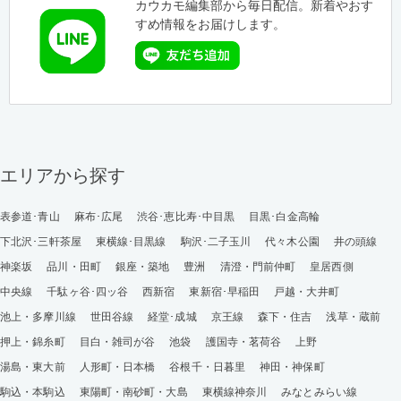
カウカモ編集部から毎日配信。新着やおす
すめ情報をお届けします。
エリアから探す
表参道･青山
麻布･広尾
渋谷･恵比寿･中目黒
目黒･白金高輪
下北沢･三軒茶屋
東横線･目黒線
駒沢･二子玉川
代々木公園
井の頭線
神楽坂
品川・田町
銀座・築地
豊洲
清澄・門前仲町
皇居西側
中央線
千駄ヶ谷･四ッ谷
西新宿
東新宿･早稲田
戸越・大井町
池上・多摩川線
世田谷線
経堂･成城
京王線
森下・住吉
浅草・蔵前
押上・錦糸町
目白・雑司が谷
池袋
護国寺・茗荷谷
上野
湯島・東大前
人形町・日本橋
谷根千・日暮里
神田・神保町
駒込・本駒込
東陽町・南砂町・大島
東横線神奈川
みなとみらい線