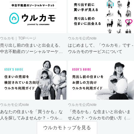
ウルカモ｜TOPページ
ウルカモ公式note
売り出し前の住まいと出会える、
はじめまして、「ウルカモ」です -
中古不動産のソーシャルマーケッ
ウルカモのサービスについて
ト
ウルカモ公式note
ウルカモ公式note
あなたの住まいを「買うかも」な
「売るかも」な住まいと出会いま
人を探してみませんか？ - ウルカ
せんか？ - ウルカモの使い方（買
モの使い方（売主さま向け）
主さま向け）
ウルカモトップを見る