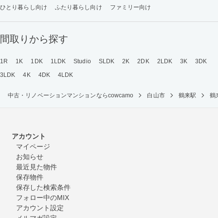
ひとり暮らし向け
ふたり暮らし向け
ファミリー向け
間取りから探す
1R
1K
1DK
1LDK
Studio
SLDK
2K
2DK
2LDK
3K
3DK
3LDK
4K
4DK
4LDK
中古・リノベーションマンションならcowcamo
白山市
鶴来駅
鶴
アカウント
マイページ
お知らせ
最近見た物件
保存物件
保存した検索条件
フォロー中のMIX
アカウント設定
メルマガ設定