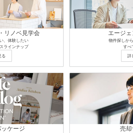
・リノベ見学会
エージェ
い、体験したい
物件探しか
スラインナップ
すべ
見る
詳
パッケージ
売却