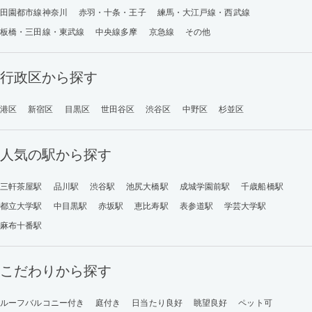
田園都市線神奈川
赤羽・十条・王子
練馬・大江戸線・西武線
板橋・三田線・東武線
中央線多摩
京急線
その他
行政区から探す
港区
新宿区
目黒区
世田谷区
渋谷区
中野区
杉並区
人気の駅から探す
三軒茶屋駅
品川駅
渋谷駅
池尻大橋駅
成城学園前駅
千歳船橋駅
都立大学駅
中目黒駅
赤坂駅
恵比寿駅
表参道駅
学芸大学駅
麻布十番駅
こだわりから探す
ルーフバルコニー付き
庭付き
日当たり良好
眺望良好
ペット可