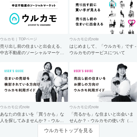
ウルカモ｜TOPページ
ウルカモ公式note
売り出し前の住まいと出会える、
はじめまして、「ウルカモ」です -
中古不動産のソーシャルマーケッ
ウルカモのサービスについて
ト
ウルカモ公式note
ウルカモ公式note
あなたの住まいを「買うかも」な
「売るかも」な住まいと出会いま
人を探してみませんか？ - ウルカ
せんか？ - ウルカモの使い方（買
モの使い方（売主さま向け）
主さま向け）
ウルカモトップを見る