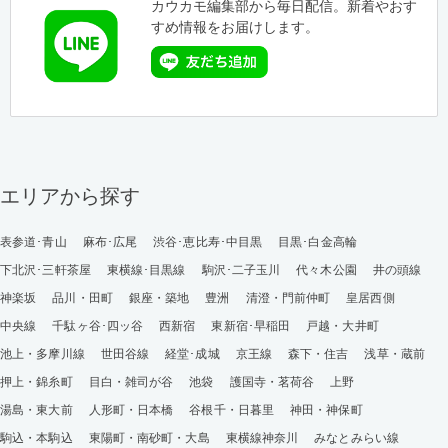
カウカモ編集部から毎日配信。新着やおす
すめ情報をお届けします。
エリアから探す
表参道･青山
麻布･広尾
渋谷･恵比寿･中目黒
目黒･白金高輪
下北沢･三軒茶屋
東横線･目黒線
駒沢･二子玉川
代々木公園
井の頭線
神楽坂
品川・田町
銀座・築地
豊洲
清澄・門前仲町
皇居西側
中央線
千駄ヶ谷･四ッ谷
西新宿
東新宿･早稲田
戸越・大井町
池上・多摩川線
世田谷線
経堂･成城
京王線
森下・住吉
浅草・蔵前
押上・錦糸町
目白・雑司が谷
池袋
護国寺・茗荷谷
上野
湯島・東大前
人形町・日本橋
谷根千・日暮里
神田・神保町
駒込・本駒込
東陽町・南砂町・大島
東横線神奈川
みなとみらい線