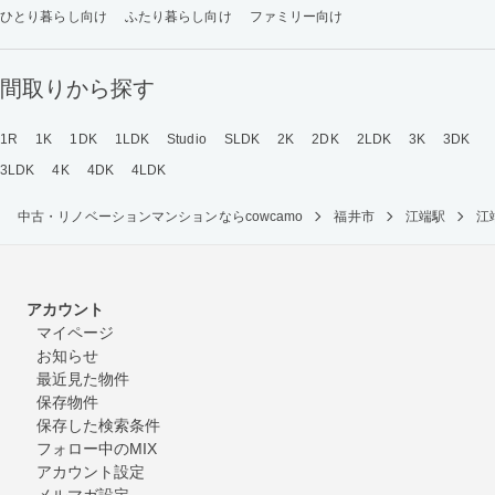
ひとり暮らし向け
ふたり暮らし向け
ファミリー向け
間取りから探す
1R
1K
1DK
1LDK
Studio
SLDK
2K
2DK
2LDK
3K
3DK
3LDK
4K
4DK
4LDK
中古・リノベーションマンションならcowcamo
福井市
江端駅
江
アカウント
マイページ
お知らせ
最近見た物件
保存物件
保存した検索条件
フォロー中のMIX
アカウント設定
メルマガ設定