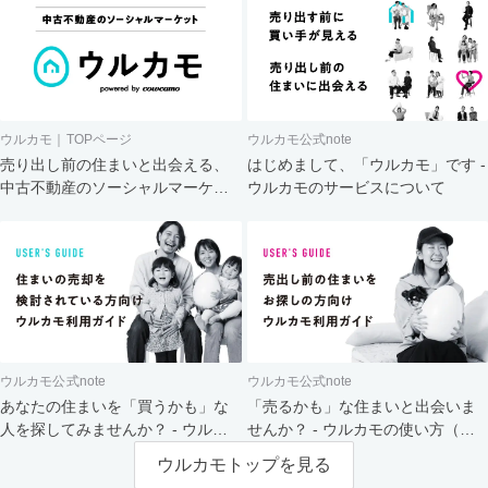
ウルカモ｜TOPページ
ウルカモ公式note
売り出し前の住まいと出会える、
はじめまして、「ウルカモ」です -
中古不動産のソーシャルマーケッ
ウルカモのサービスについて
ト
ウルカモ公式note
ウルカモ公式note
あなたの住まいを「買うかも」な
「売るかも」な住まいと出会いま
人を探してみませんか？ - ウルカ
せんか？ - ウルカモの使い方（買
モの使い方（売主さま向け）
主さま向け）
ウルカモトップを見る