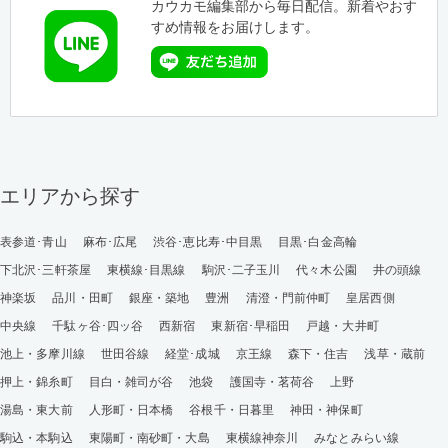
カウカモ編集部から毎日配信。新着やおす
すめ情報をお届けします。
エリアから探す
表参道･青山
麻布･広尾
渋谷･恵比寿･中目黒
目黒･白金高輪
下北沢･三軒茶屋
東横線･目黒線
駒沢･二子玉川
代々木公園
井の頭線
神楽坂
品川・田町
銀座・築地
豊洲
清澄・門前仲町
皇居西側
中央線
千駄ヶ谷･四ッ谷
西新宿
東新宿･早稲田
戸越・大井町
池上・多摩川線
世田谷線
経堂･成城
京王線
森下・住吉
浅草・蔵前
押上・錦糸町
目白・雑司が谷
池袋
護国寺・茗荷谷
上野
湯島・東大前
人形町・日本橋
谷根千・日暮里
神田・神保町
駒込・本駒込
東陽町・南砂町・大島
東横線神奈川
みなとみらい線