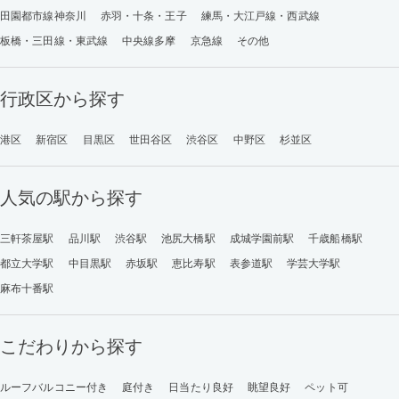
田園都市線神奈川
赤羽・十条・王子
練馬・大江戸線・西武線
板橋・三田線・東武線
中央線多摩
京急線
その他
行政区から探す
港区
新宿区
目黒区
世田谷区
渋谷区
中野区
杉並区
人気の駅から探す
三軒茶屋駅
品川駅
渋谷駅
池尻大橋駅
成城学園前駅
千歳船橋駅
都立大学駅
中目黒駅
赤坂駅
恵比寿駅
表参道駅
学芸大学駅
麻布十番駅
こだわりから探す
ルーフバルコニー付き
庭付き
日当たり良好
眺望良好
ペット可