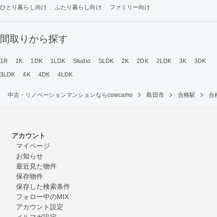
ひとり暮らし向け
ふたり暮らし向け
ファミリー向け
間取りから探す
1R
1K
1DK
1LDK
Studio
SLDK
2K
2DK
2LDK
3K
3DK
3LDK
4K
4DK
4LDK
中古・リノベーションマンションならcowcamo
島田市
合格駅
合
アカウント
マイページ
お知らせ
最近見た物件
保存物件
保存した検索条件
フォロー中のMIX
アカウント設定
メルマガ設定