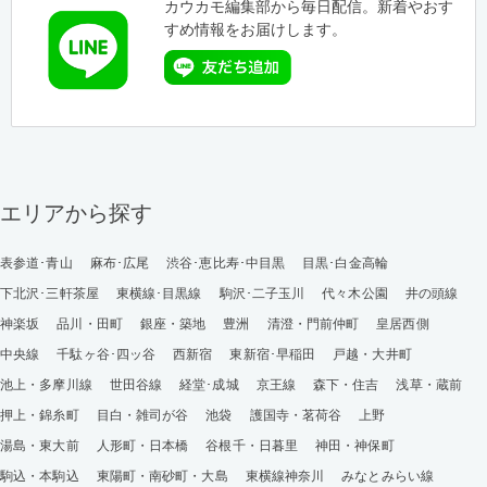
カウカモ編集部から毎日配信。新着やおす
すめ情報をお届けします。
エリアから探す
表参道･青山
麻布･広尾
渋谷･恵比寿･中目黒
目黒･白金高輪
下北沢･三軒茶屋
東横線･目黒線
駒沢･二子玉川
代々木公園
井の頭線
神楽坂
品川・田町
銀座・築地
豊洲
清澄・門前仲町
皇居西側
中央線
千駄ヶ谷･四ッ谷
西新宿
東新宿･早稲田
戸越・大井町
池上・多摩川線
世田谷線
経堂･成城
京王線
森下・住吉
浅草・蔵前
押上・錦糸町
目白・雑司が谷
池袋
護国寺・茗荷谷
上野
湯島・東大前
人形町・日本橋
谷根千・日暮里
神田・神保町
駒込・本駒込
東陽町・南砂町・大島
東横線神奈川
みなとみらい線