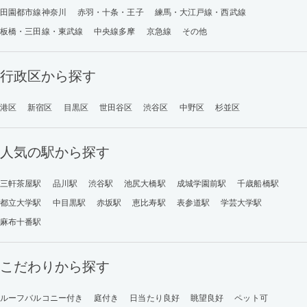
田園都市線神奈川
赤羽・十条・王子
練馬・大江戸線・西武線
板橋・三田線・東武線
中央線多摩
京急線
その他
行政区から探す
港区
新宿区
目黒区
世田谷区
渋谷区
中野区
杉並区
人気の駅から探す
三軒茶屋駅
品川駅
渋谷駅
池尻大橋駅
成城学園前駅
千歳船橋駅
都立大学駅
中目黒駅
赤坂駅
恵比寿駅
表参道駅
学芸大学駅
麻布十番駅
こだわりから探す
ルーフバルコニー付き
庭付き
日当たり良好
眺望良好
ペット可