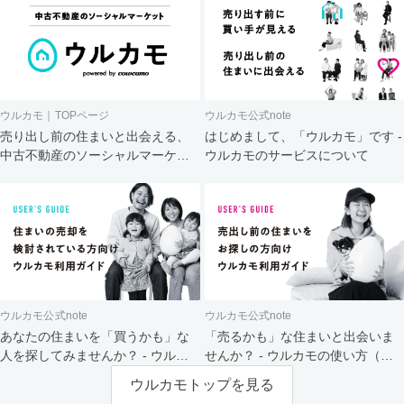
ウルカモ｜TOPページ
ウルカモ公式note
売り出し前の住まいと出会える、
はじめまして、「ウルカモ」です -
中古不動産のソーシャルマーケッ
ウルカモのサービスについて
ト
ウルカモ公式note
ウルカモ公式note
あなたの住まいを「買うかも」な
「売るかも」な住まいと出会いま
人を探してみませんか？ - ウルカ
せんか？ - ウルカモの使い方（買
モの使い方（売主さま向け）
主さま向け）
ウルカモトップを見る