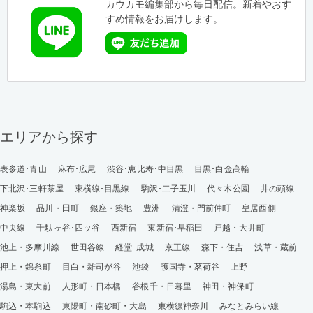
カウカモ編集部から毎日配信。新着やおす
すめ情報をお届けします。
エリアから探す
表参道･青山
麻布･広尾
渋谷･恵比寿･中目黒
目黒･白金高輪
下北沢･三軒茶屋
東横線･目黒線
駒沢･二子玉川
代々木公園
井の頭線
神楽坂
品川・田町
銀座・築地
豊洲
清澄・門前仲町
皇居西側
中央線
千駄ヶ谷･四ッ谷
西新宿
東新宿･早稲田
戸越・大井町
池上・多摩川線
世田谷線
経堂･成城
京王線
森下・住吉
浅草・蔵前
押上・錦糸町
目白・雑司が谷
池袋
護国寺・茗荷谷
上野
湯島・東大前
人形町・日本橋
谷根千・日暮里
神田・神保町
駒込・本駒込
東陽町・南砂町・大島
東横線神奈川
みなとみらい線