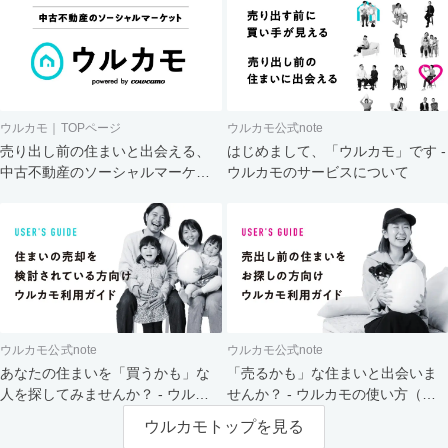
ウルカモ｜TOPページ
ウルカモ公式note
売り出し前の住まいと出会える、
はじめまして、「ウルカモ」です -
中古不動産のソーシャルマーケッ
ウルカモのサービスについて
ト
ウルカモ公式note
ウルカモ公式note
あなたの住まいを「買うかも」な
「売るかも」な住まいと出会いま
人を探してみませんか？ - ウルカ
せんか？ - ウルカモの使い方（買
モの使い方（売主さま向け）
主さま向け）
ウルカモトップを見る