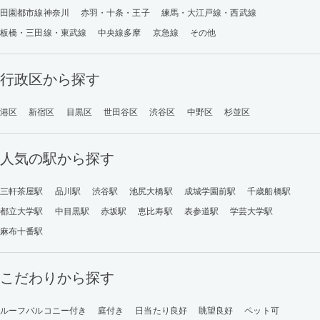
田園都市線神奈川
赤羽・十条・王子
練馬・大江戸線・西武線
板橋・三田線・東武線
中央線多摩
京急線
その他
行政区から探す
港区
新宿区
目黒区
世田谷区
渋谷区
中野区
杉並区
人気の駅から探す
三軒茶屋駅
品川駅
渋谷駅
池尻大橋駅
成城学園前駅
千歳船橋駅
都立大学駅
中目黒駅
赤坂駅
恵比寿駅
表参道駅
学芸大学駅
麻布十番駅
こだわりから探す
ルーフバルコニー付き
庭付き
日当たり良好
眺望良好
ペット可