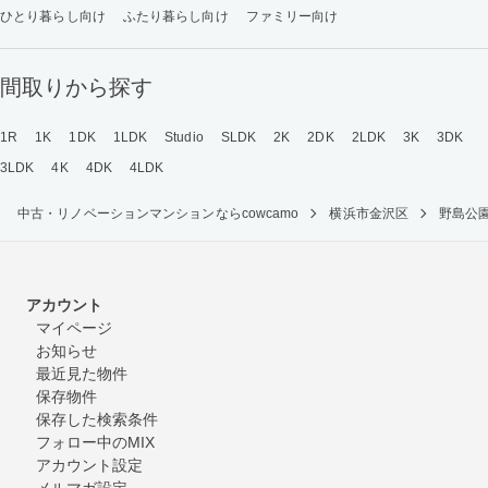
ひとり暮らし向け
ふたり暮らし向け
ファミリー向け
間取りから探す
1R
1K
1DK
1LDK
Studio
SLDK
2K
2DK
2LDK
3K
3DK
3LDK
4K
4DK
4LDK
中古・リノベーションマンションならcowcamo
横浜市金沢区
野島公
アカウント
マイページ
お知らせ
最近見た物件
保存物件
保存した検索条件
フォロー中のMIX
アカウント設定
メルマガ設定