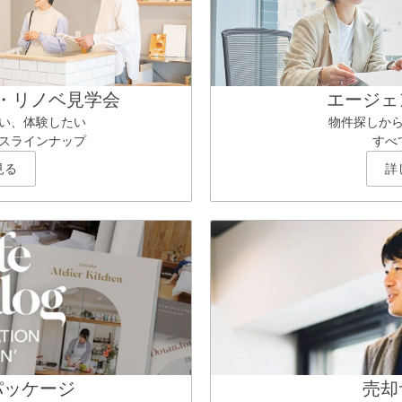
・リノベ見学会
エージェ
い、体験したい
物件探しか
スラインナップ
すべ
見る
詳
パッケージ
売却