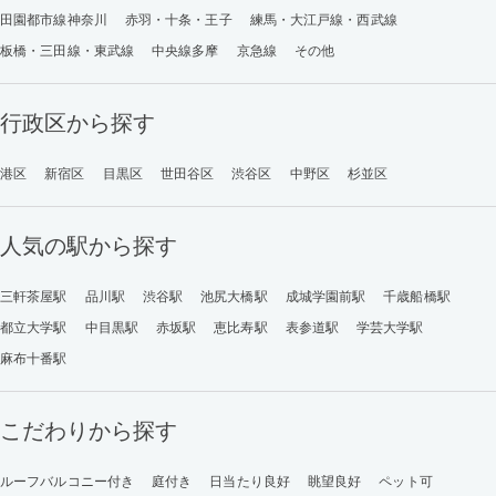
田園都市線神奈川
赤羽・十条・王子
練馬・大江戸線・西武線
板橋・三田線・東武線
中央線多摩
京急線
その他
行政区から探す
港区
新宿区
目黒区
世田谷区
渋谷区
中野区
杉並区
人気の駅から探す
三軒茶屋駅
品川駅
渋谷駅
池尻大橋駅
成城学園前駅
千歳船橋駅
都立大学駅
中目黒駅
赤坂駅
恵比寿駅
表参道駅
学芸大学駅
麻布十番駅
こだわりから探す
ルーフバルコニー付き
庭付き
日当たり良好
眺望良好
ペット可