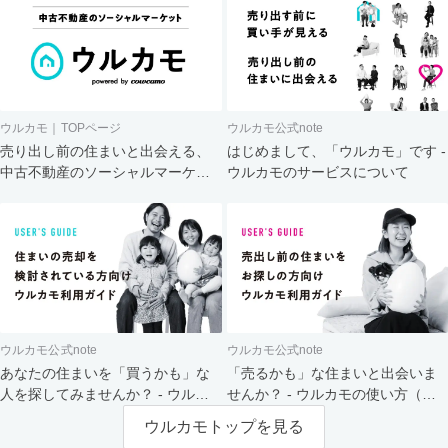
ウルカモ｜TOPページ
ウルカモ公式note
売り出し前の住まいと出会える、
はじめまして、「ウルカモ」です -
中古不動産のソーシャルマーケッ
ウルカモのサービスについて
ト
ウルカモ公式note
ウルカモ公式note
あなたの住まいを「買うかも」な
「売るかも」な住まいと出会いま
人を探してみませんか？ - ウルカ
せんか？ - ウルカモの使い方（買
モの使い方（売主さま向け）
主さま向け）
ウルカモトップを見る