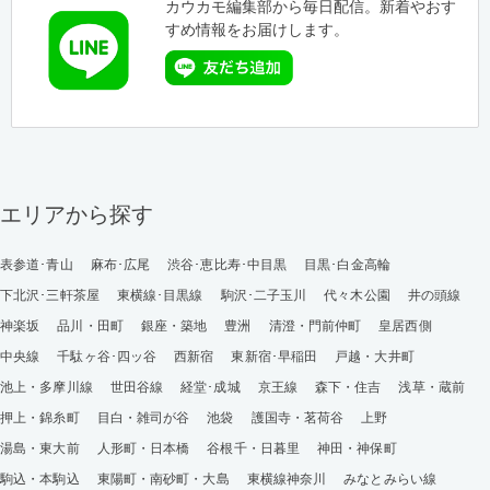
カウカモ編集部から毎日配信。新着やおす
すめ情報をお届けします。
エリアから探す
表参道･青山
麻布･広尾
渋谷･恵比寿･中目黒
目黒･白金高輪
下北沢･三軒茶屋
東横線･目黒線
駒沢･二子玉川
代々木公園
井の頭線
神楽坂
品川・田町
銀座・築地
豊洲
清澄・門前仲町
皇居西側
中央線
千駄ヶ谷･四ッ谷
西新宿
東新宿･早稲田
戸越・大井町
池上・多摩川線
世田谷線
経堂･成城
京王線
森下・住吉
浅草・蔵前
押上・錦糸町
目白・雑司が谷
池袋
護国寺・茗荷谷
上野
湯島・東大前
人形町・日本橋
谷根千・日暮里
神田・神保町
駒込・本駒込
東陽町・南砂町・大島
東横線神奈川
みなとみらい線