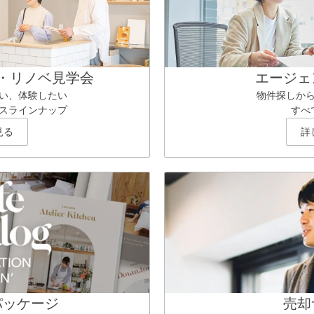
・リノベ見学会
エージェ
い、体験したい
物件探しか
スラインナップ
すべ
見る
詳
パッケージ
売却