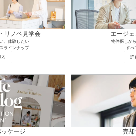
・リノベ見学会
エージェ
い、体験したい
物件探しか
スラインナップ
すべ
見る
詳
パッケージ
売却