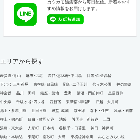
カウカモ編集部から毎日配信。新着やおす
すめ情報をお届けします。
エリアから探す
表参道･青山
麻布･広尾
渋谷･恵比寿･中目黒
目黒･白金高輪
下北沢･三軒茶屋
東横線･目黒線
駒沢･二子玉川
代々木公園
井の頭線
神楽坂
品川・田町
銀座・築地
豊洲
清澄・門前仲町
皇居西側
中央線
千駄ヶ谷･四ッ谷
西新宿
東新宿･早稲田
戸越・大井町
池上・多摩川線
世田谷線
経堂･成城
京王線
森下・住吉
浅草・蔵前
押上・錦糸町
目白・雑司が谷
池袋
護国寺・茗荷谷
上野
湯島・東大前
人形町・日本橋
谷根千・日暮里
神田・神保町
駒込・本駒込
東陽町・南砂町・大島
東横線神奈川
みなとみらい線