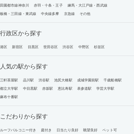
田園都市線神奈川
赤羽・十条・王子
練馬・大江戸線・西武線
板橋・三田線・東武線
中央線多摩
京急線
その他
行政区から探す
港区
新宿区
目黒区
世田谷区
渋谷区
中野区
杉並区
人気の駅から探す
三軒茶屋駅
品川駅
渋谷駅
池尻大橋駅
成城学園前駅
千歳船橋駅
都立大学駅
中目黒駅
赤坂駅
恵比寿駅
表参道駅
学芸大学駅
麻布十番駅
こだわりから探す
ルーフバルコニー付き
庭付き
日当たり良好
眺望良好
ペット可