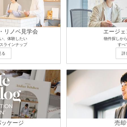
・リノベ見学会
エージェ
い、体験したい
物件探しか
スラインナップ
すべ
見る
詳
パッケージ
売却