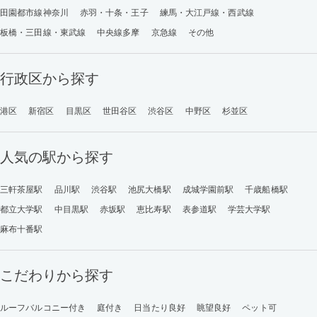
田園都市線神奈川
赤羽・十条・王子
練馬・大江戸線・西武線
板橋・三田線・東武線
中央線多摩
京急線
その他
行政区から探す
港区
新宿区
目黒区
世田谷区
渋谷区
中野区
杉並区
人気の駅から探す
三軒茶屋駅
品川駅
渋谷駅
池尻大橋駅
成城学園前駅
千歳船橋駅
都立大学駅
中目黒駅
赤坂駅
恵比寿駅
表参道駅
学芸大学駅
麻布十番駅
こだわりから探す
ルーフバルコニー付き
庭付き
日当たり良好
眺望良好
ペット可