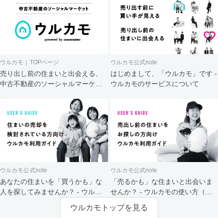
ウルカモ｜TOPページ
ウルカモ公式note
売り出し前の住まいと出会える、
はじめまして、「ウルカモ」です -
中古不動産のソーシャルマーケッ
ウルカモのサービスについて
ト
ウルカモ公式note
ウルカモ公式note
あなたの住まいを「買うかも」な
「売るかも」な住まいと出会いま
人を探してみませんか？ - ウルカ
せんか？ - ウルカモの使い方（買
モの使い方（売主さま向け）
主さま向け）
ウルカモトップを見る