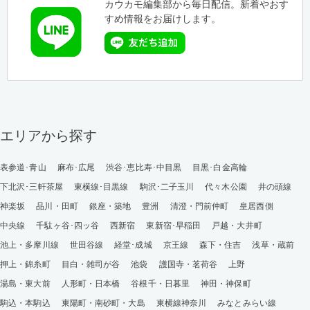
カウカモ編集部から毎日配信。新着やおす
すめ情報をお届けします。
エリアから探す
表参道･青山
麻布･広尾
渋谷･恵比寿･中目黒
目黒･白金高輪
下北沢･三軒茶屋
東横線･目黒線
駒沢･二子玉川
代々木公園
井の頭線
神楽坂
品川・田町
銀座・築地
豊洲
清澄・門前仲町
皇居西側
中央線
千駄ヶ谷･四ッ谷
西新宿
東新宿･早稲田
戸越・大井町
池上・多摩川線
世田谷線
経堂･成城
京王線
森下・住吉
浅草・蔵前
押上・錦糸町
目白・雑司が谷
池袋
護国寺・茗荷谷
上野
湯島・東大前
人形町・日本橋
谷根千・日暮里
神田・神保町
駒込・本駒込
東陽町・南砂町・大島
東横線神奈川
みなとみらい線