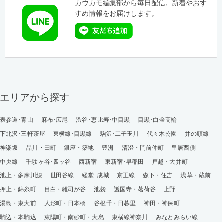
カウカモ編集部から毎日配信。新着やおす
すめ情報をお届けします。
エリアから探す
表参道･青山
麻布･広尾
渋谷･恵比寿･中目黒
目黒･白金高輪
下北沢･三軒茶屋
東横線･目黒線
駒沢･二子玉川
代々木公園
井の頭線
神楽坂
品川・田町
銀座・築地
豊洲
清澄・門前仲町
皇居西側
中央線
千駄ヶ谷･四ッ谷
西新宿
東新宿･早稲田
戸越・大井町
池上・多摩川線
世田谷線
経堂･成城
京王線
森下・住吉
浅草・蔵前
押上・錦糸町
目白・雑司が谷
池袋
護国寺・茗荷谷
上野
湯島・東大前
人形町・日本橋
谷根千・日暮里
神田・神保町
駒込・本駒込
東陽町・南砂町・大島
東横線神奈川
みなとみらい線