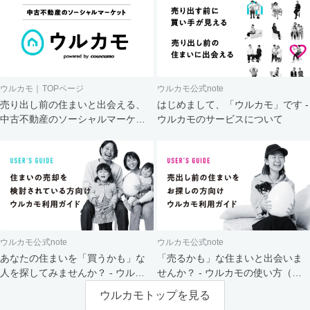
ウルカモ｜TOPページ
ウルカモ公式note
売り出し前の住まいと出会える、
はじめまして、「ウルカモ」です -
中古不動産のソーシャルマーケッ
ウルカモのサービスについて
ト
ウルカモ公式note
ウルカモ公式note
あなたの住まいを「買うかも」な
「売るかも」な住まいと出会いま
人を探してみませんか？ - ウルカ
せんか？ - ウルカモの使い方（買
モの使い方（売主さま向け）
主さま向け）
ウルカモトップを見る