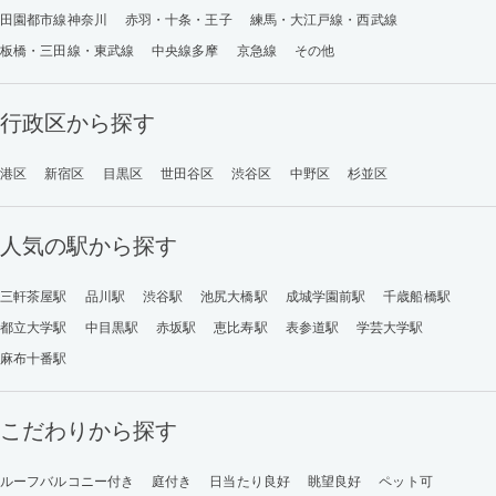
田園都市線神奈川
赤羽・十条・王子
練馬・大江戸線・西武線
板橋・三田線・東武線
中央線多摩
京急線
その他
行政区から探す
港区
新宿区
目黒区
世田谷区
渋谷区
中野区
杉並区
人気の駅から探す
三軒茶屋駅
品川駅
渋谷駅
池尻大橋駅
成城学園前駅
千歳船橋駅
都立大学駅
中目黒駅
赤坂駅
恵比寿駅
表参道駅
学芸大学駅
麻布十番駅
こだわりから探す
ルーフバルコニー付き
庭付き
日当たり良好
眺望良好
ペット可