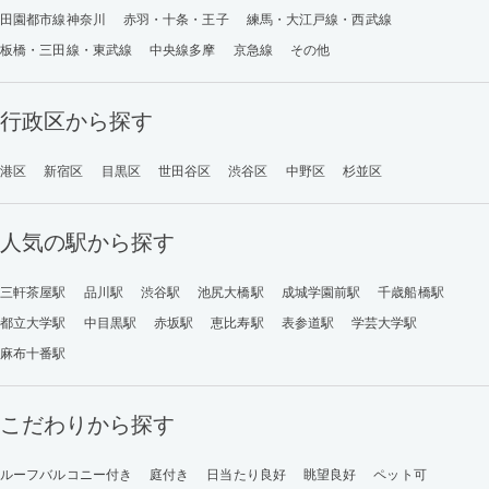
田園都市線神奈川
赤羽・十条・王子
練馬・大江戸線・西武線
板橋・三田線・東武線
中央線多摩
京急線
その他
行政区から探す
港区
新宿区
目黒区
世田谷区
渋谷区
中野区
杉並区
人気の駅から探す
三軒茶屋駅
品川駅
渋谷駅
池尻大橋駅
成城学園前駅
千歳船橋駅
都立大学駅
中目黒駅
赤坂駅
恵比寿駅
表参道駅
学芸大学駅
麻布十番駅
こだわりから探す
ルーフバルコニー付き
庭付き
日当たり良好
眺望良好
ペット可