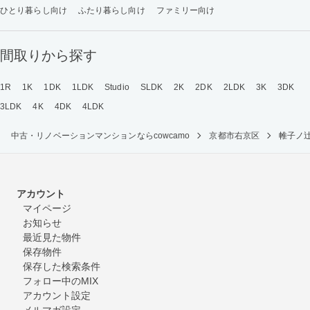
ひとり暮らし向け
ふたり暮らし向け
ファミリー向け
間取りから探す
1R
1K
1DK
1LDK
Studio
SLDK
2K
2DK
2LDK
3K
3DK
3LDK
4K
4DK
4LDK
中古・リノベーションマンションならcowcamo
京都市右京区
帷子ノ
アカウント
マイページ
お知らせ
最近見た物件
保存物件
保存した検索条件
フォロー中のMIX
アカウント設定
メルマガ設定