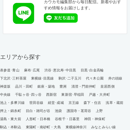
カウカモ編集部から毎日配信。新着やおす
すめ情報をお届けします。
エリアから探す
表参道･青山
麻布･広尾
渋谷･恵比寿･中目黒
目黒･白金高輪
下北沢･三軒茶屋
東横線･目黒線
駒沢･二子玉川
代々木公園
井の頭線
神楽坂
品川・田町
銀座・築地
豊洲
清澄・門前仲町
皇居西側
中央線
千駄ヶ谷･四ッ谷
西新宿
東新宿･早稲田
戸越・大井町
池上・多摩川線
世田谷線
経堂･成城
京王線
森下・住吉
浅草・蔵前
押上・錦糸町
目白・雑司が谷
池袋
護国寺・茗荷谷
上野
湯島・東大前
人形町・日本橋
谷根千・日暮里
神田・神保町
駒込・本駒込
東陽町・南砂町・大島
東横線神奈川
みなとみらい線