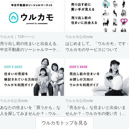
ウルカモ｜TOPページ
ウルカモ公式note
売り出し前の住まいと出会える、
はじめまして、「ウルカモ」です -
中古不動産のソーシャルマーケッ
ウルカモのサービスについて
ト
ウルカモ公式note
ウルカモ公式note
あなたの住まいを「買うかも」な
「売るかも」な住まいと出会いま
人を探してみませんか？ - ウルカ
せんか？ - ウルカモの使い方（買
モの使い方（売主さま向け）
主さま向け）
ウルカモトップを見る