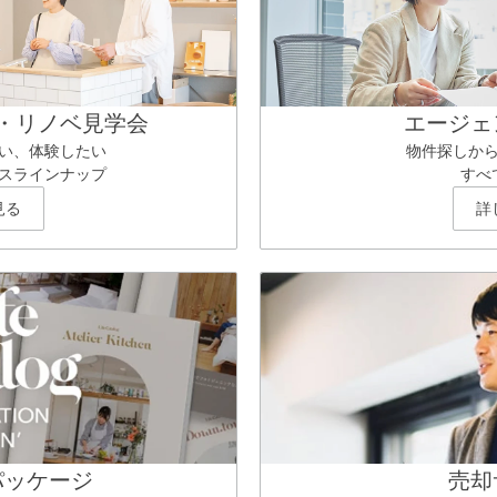
・リノベ見学会
エージェ
い、体験したい
物件探しか
スラインナップ
すべ
見る
詳
パッケージ
売却