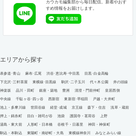
カウカモ編集部から毎日配信。新着やおす
すめ情報をお届けします。
エリアから探す
表参道･青山
麻布･広尾
渋谷･恵比寿･中目黒
目黒･白金高輪
下北沢･三軒茶屋
東横線･目黒線
駒沢･二子玉川
代々木公園
井の頭線
神楽坂
品川・田町
銀座・築地
豊洲
清澄・門前仲町
皇居西側
中央線
千駄ヶ谷･四ッ谷
西新宿
東新宿･早稲田
戸越・大井町
池上・多摩川線
世田谷線
経堂･成城
京王線
森下・住吉
浅草・蔵前
押上・錦糸町
目白・雑司が谷
池袋
護国寺・茗荷谷
上野
湯島・東大前
人形町・日本橋
谷根千・日暮里
神田・神保町
駒込・本駒込
東陽町・南砂町・大島
東横線神奈川
みなとみらい線