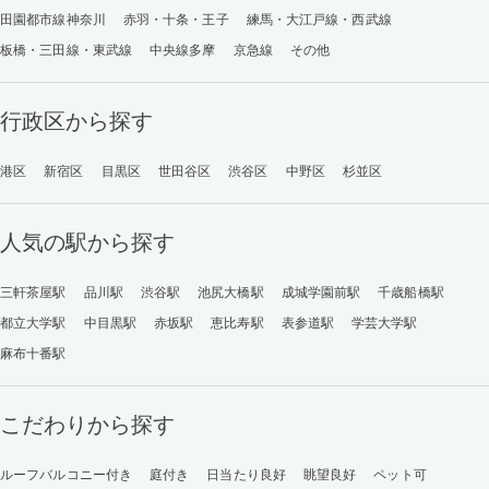
田園都市線神奈川
赤羽・十条・王子
練馬・大江戸線・西武線
板橋・三田線・東武線
中央線多摩
京急線
その他
行政区から探す
港区
新宿区
目黒区
世田谷区
渋谷区
中野区
杉並区
人気の駅から探す
三軒茶屋駅
品川駅
渋谷駅
池尻大橋駅
成城学園前駅
千歳船橋駅
都立大学駅
中目黒駅
赤坂駅
恵比寿駅
表参道駅
学芸大学駅
麻布十番駅
こだわりから探す
ルーフバルコニー付き
庭付き
日当たり良好
眺望良好
ペット可