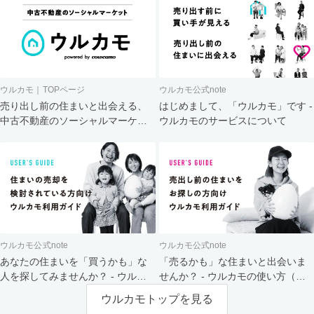
ウルカモ｜TOPページ
ウルカモ公式note
売り出し前の住まいと出会える、
はじめまして、「ウルカモ」です -
中古不動産のソーシャルマーケッ
ウルカモのサービスについて
ト
ウルカモ公式note
ウルカモ公式note
あなたの住まいを「買うかも」な
「売るかも」な住まいと出会いま
人を探してみませんか？ - ウルカ
せんか？ - ウルカモの使い方（買
モの使い方（売主さま向け）
主さま向け）
ウルカモトップを見る