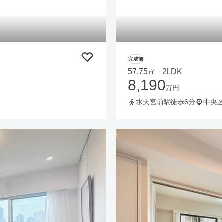
完成前
57.75㎡
2LDK
・
8,190
万円
水天宮前駅徒歩6分
中央