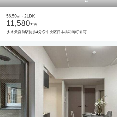
56.50㎡
2LDK
・
11,580
万円
水天宮前駅徒歩4分
中央区日本橋箱崎町
可