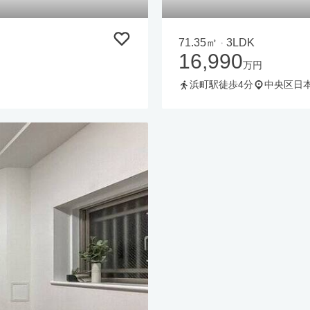
71.35㎡
3LDK
・
16,990
万円
浜町駅徒歩4分
中央区日