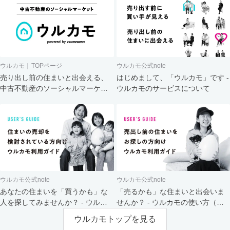
ウルカモ｜TOPページ
ウルカモ公式note
売り出し前の住まいと出会える、
はじめまして、「ウルカモ」です -
中古不動産のソーシャルマーケッ
ウルカモのサービスについて
ト
ウルカモ公式note
ウルカモ公式note
あなたの住まいを「買うかも」な
「売るかも」な住まいと出会いま
人を探してみませんか？ - ウルカ
せんか？ - ウルカモの使い方（買
モの使い方（売主さま向け）
主さま向け）
ウルカモトップを見る