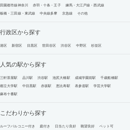
田園都市線神奈川
赤羽・十条・王子
練馬・大江戸線・西武線
板橋・三田線・東武線
中央線多摩
京急線
その他
行政区から探す
港区
新宿区
目黒区
世田谷区
渋谷区
中野区
杉並区
人気の駅から探す
三軒茶屋駅
品川駅
渋谷駅
池尻大橋駅
成城学園前駅
千歳船橋駅
都立大学駅
中目黒駅
赤坂駅
恵比寿駅
表参道駅
学芸大学駅
麻布十番駅
こだわりから探す
ルーフバルコニー付き
庭付き
日当たり良好
眺望良好
ペット可