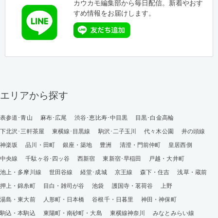
カウカモ編集部から毎日配信。新着やおす
すめ情報をお届けします。
エリアから探す
表参道･青山
麻布･広尾
渋谷･恵比寿･中目黒
目黒･白金高輪
下北沢･三軒茶屋
東横線･目黒線
駒沢･二子玉川
代々木公園
井の頭線
神楽坂
品川・田町
銀座・築地
豊洲
清澄・門前仲町
皇居西側
中央線
千駄ヶ谷･四ッ谷
西新宿
東新宿･早稲田
戸越・大井町
池上・多摩川線
世田谷線
経堂･成城
京王線
森下・住吉
浅草・蔵前
押上・錦糸町
目白・雑司が谷
池袋
護国寺・茗荷谷
上野
湯島・東大前
人形町・日本橋
谷根千・日暮里
神田・神保町
駒込・本駒込
東陽町・南砂町・大島
東横線神奈川
みなとみらい線