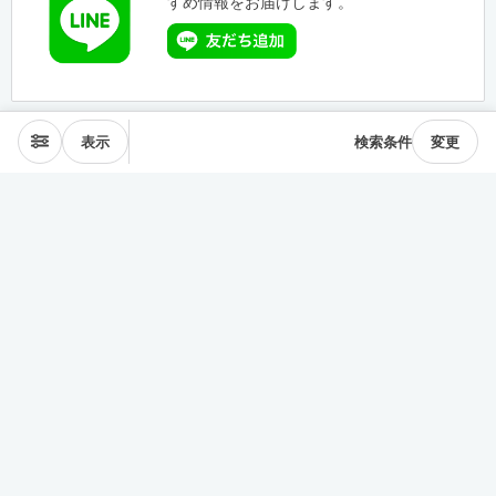
すめ情報をお届けします。
表示
検索条件
変更
エリアから探す
表参道･青山
麻布･広尾
渋谷･恵比寿･中目黒
目黒･白金高輪
下北沢･三軒茶屋
東横線･目黒線
駒沢･二子玉川
代々木公園
井の頭線
神楽坂
品川・田町
銀座・築地
豊洲
清澄・門前仲町
皇居西側
中央線
千駄ヶ谷･四ッ谷
西新宿
東新宿･早稲田
戸越・大井町
池上・多摩川線
世田谷線
経堂･成城
京王線
森下・住吉
浅草・蔵前
押上・錦糸町
目白・雑司が谷
池袋
護国寺・茗荷谷
上野
湯島・東大前
人形町・日本橋
谷根千・日暮里
神田・神保町
駒込・本駒込
東陽町・南砂町・大島
東横線神奈川
みなとみらい線
田園都市線神奈川
赤羽・十条・王子
練馬・大江戸線・西武線