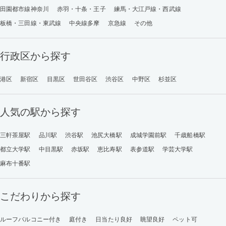
田園都市線神奈川
赤羽・十条・王子
練馬・大江戸線・西武線
板橋・三田線・東武線
中央線多摩
京急線
その他
行政区から探す
港区
新宿区
目黒区
世田谷区
渋谷区
中野区
杉並区
人気の駅から探す
三軒茶屋駅
品川駅
渋谷駅
池尻大橋駅
成城学園前駅
千歳船橋駅
都立大学駅
中目黒駅
赤坂駅
恵比寿駅
表参道駅
学芸大学駅
麻布十番駅
こだわりから探す
ルーフバルコニー付き
庭付き
日当たり良好
眺望良好
ペット可