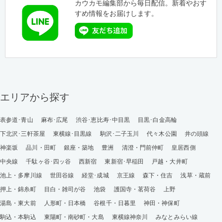
カウカモ編集部から毎日配信。新着やおす
すめ情報をお届けします。
エリアから探す
表参道･青山
麻布･広尾
渋谷･恵比寿･中目黒
目黒･白金高輪
下北沢･三軒茶屋
東横線･目黒線
駒沢･二子玉川
代々木公園
井の頭線
神楽坂
品川・田町
銀座・築地
豊洲
清澄・門前仲町
皇居西側
中央線
千駄ヶ谷･四ッ谷
西新宿
東新宿･早稲田
戸越・大井町
池上・多摩川線
世田谷線
経堂･成城
京王線
森下・住吉
浅草・蔵前
押上・錦糸町
目白・雑司が谷
池袋
護国寺・茗荷谷
上野
湯島・東大前
人形町・日本橋
谷根千・日暮里
神田・神保町
駒込・本駒込
東陽町・南砂町・大島
東横線神奈川
みなとみらい線