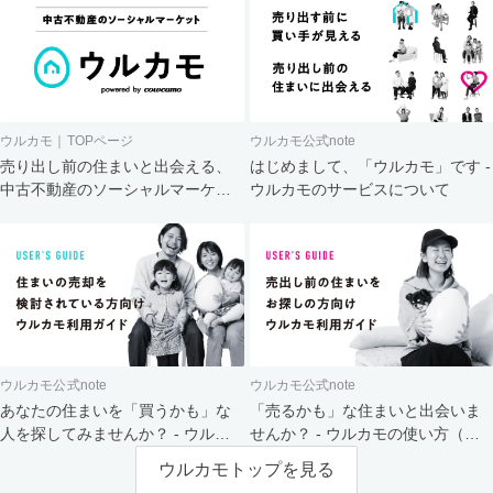
ウルカモ｜TOPページ
ウルカモ公式note
売り出し前の住まいと出会える、
はじめまして、「ウルカモ」です -
中古不動産のソーシャルマーケッ
ウルカモのサービスについて
ト
ウルカモ公式note
ウルカモ公式note
あなたの住まいを「買うかも」な
「売るかも」な住まいと出会いま
人を探してみませんか？ - ウルカ
せんか？ - ウルカモの使い方（買
モの使い方（売主さま向け）
主さま向け）
ウルカモトップを見る