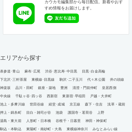
カウカモ編集部から毎日配信。新着やおす
すめ情報をお届けします。
エリアから探す
表参道･青山
麻布･広尾
渋谷･恵比寿･中目黒
目黒･白金高輪
下北沢･三軒茶屋
東横線･目黒線
駒沢･二子玉川
代々木公園
井の頭線
神楽坂
品川・田町
銀座・築地
豊洲
清澄・門前仲町
皇居西側
中央線
千駄ヶ谷･四ッ谷
西新宿
東新宿･早稲田
戸越・大井町
池上・多摩川線
世田谷線
経堂･成城
京王線
森下・住吉
浅草・蔵前
押上・錦糸町
目白・雑司が谷
池袋
護国寺・茗荷谷
上野
湯島・東大前
人形町・日本橋
谷根千・日暮里
神田・神保町
駒込・本駒込
東陽町・南砂町・大島
東横線神奈川
みなとみらい線