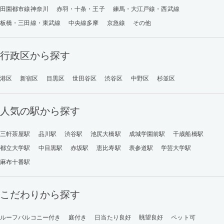
田園都市線神奈川
赤羽・十条・王子
練馬・大江戸線・西武線
板橋・三田線・東武線
中央線多摩
京急線
その他
行政区から探す
港区
新宿区
目黒区
世田谷区
渋谷区
中野区
杉並区
人気の駅から探す
三軒茶屋駅
品川駅
渋谷駅
池尻大橋駅
成城学園前駅
千歳船橋駅
都立大学駅
中目黒駅
赤坂駅
恵比寿駅
表参道駅
学芸大学駅
麻布十番駅
こだわりから探す
ルーフバルコニー付き
庭付き
日当たり良好
眺望良好
ペット可