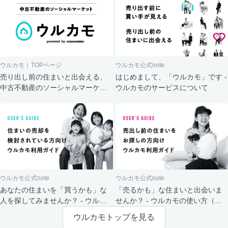
ウルカモ｜TOPページ
ウルカモ公式note
売り出し前の住まいと出会える、
はじめまして、「ウルカモ」です -
中古不動産のソーシャルマーケッ
ウルカモのサービスについて
ト
ウルカモ公式note
ウルカモ公式note
あなたの住まいを「買うかも」な
「売るかも」な住まいと出会いま
人を探してみませんか？ - ウルカ
せんか？ - ウルカモの使い方（買
モの使い方（売主さま向け）
主さま向け）
ウルカモトップを見る