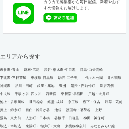
カウカモ編集部から毎日配信。新着やおす
すめ情報をお届けします。
エリアから探す
表参道･青山
麻布･広尾
渋谷･恵比寿･中目黒
目黒･白金高輪
下北沢･三軒茶屋
東横線･目黒線
駒沢･二子玉川
代々木公園
井の頭線
神楽坂
品川・田町
銀座・築地
豊洲
清澄・門前仲町
皇居西側
中央線
千駄ヶ谷･四ッ谷
西新宿
東新宿･早稲田
戸越・大井町
池上・多摩川線
世田谷線
経堂･成城
京王線
森下・住吉
浅草・蔵前
押上・錦糸町
目白・雑司が谷
池袋
護国寺・茗荷谷
上野
湯島・東大前
人形町・日本橋
谷根千・日暮里
神田・神保町
駒込・本駒込
東陽町・南砂町・大島
東横線神奈川
みなとみらい線