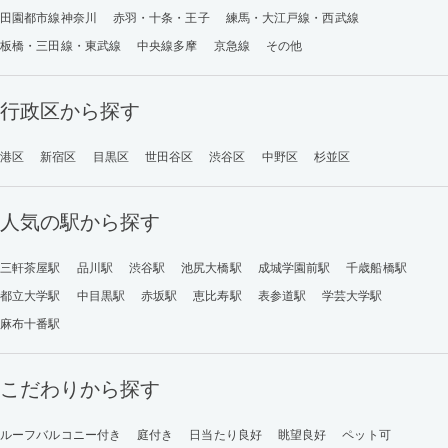
田園都市線神奈川
赤羽・十条・王子
練馬・大江戸線・西武線
板橋・三田線・東武線
中央線多摩
京急線
その他
行政区から探す
港区
新宿区
目黒区
世田谷区
渋谷区
中野区
杉並区
人気の駅から探す
三軒茶屋駅
品川駅
渋谷駅
池尻大橋駅
成城学園前駅
千歳船橋駅
都立大学駅
中目黒駅
赤坂駅
恵比寿駅
表参道駅
学芸大学駅
麻布十番駅
こだわりから探す
ルーフバルコニー付き
庭付き
日当たり良好
眺望良好
ペット可