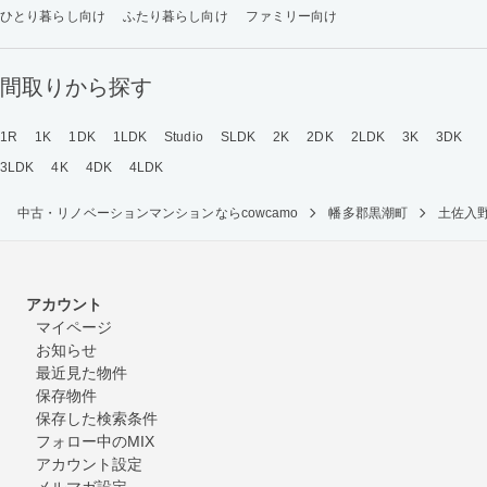
ひとり暮らし向け
ふたり暮らし向け
ファミリー向け
間取りから探す
1R
1K
1DK
1LDK
Studio
SLDK
2K
2DK
2LDK
3K
3DK
3LDK
4K
4DK
4LDK
中古・リノベーションマンションならcowcamo
幡多郡黒潮町
土佐入
アカウント
マイページ
お知らせ
最近見た物件
保存物件
保存した検索条件
フォロー中のMIX
アカウント設定
メルマガ設定