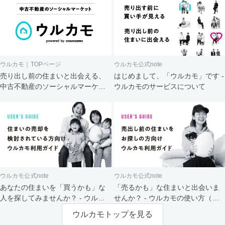
ウルカモ｜TOPページ
ウルカモ公式note
売り出し前の住まいと出会える、
はじめまして、「ウルカモ」です -
中古不動産のソーシャルマーケッ
ウルカモのサービスについて
ト
ウルカモ公式note
ウルカモ公式note
あなたの住まいを「買うかも」な
「売るかも」な住まいと出会いま
人を探してみませんか？ - ウルカ
せんか？ - ウルカモの使い方（買
モの使い方（売主さま向け）
主さま向け）
ウルカモトップを見る