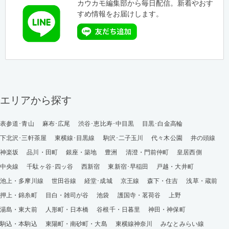
カウカモ編集部から毎日配信。新着やおす
すめ情報をお届けします。
エリアから探す
表参道･青山
麻布･広尾
渋谷･恵比寿･中目黒
目黒･白金高輪
下北沢･三軒茶屋
東横線･目黒線
駒沢･二子玉川
代々木公園
井の頭線
神楽坂
品川・田町
銀座・築地
豊洲
清澄・門前仲町
皇居西側
中央線
千駄ヶ谷･四ッ谷
西新宿
東新宿･早稲田
戸越・大井町
池上・多摩川線
世田谷線
経堂･成城
京王線
森下・住吉
浅草・蔵前
押上・錦糸町
目白・雑司が谷
池袋
護国寺・茗荷谷
上野
湯島・東大前
人形町・日本橋
谷根千・日暮里
神田・神保町
駒込・本駒込
東陽町・南砂町・大島
東横線神奈川
みなとみらい線