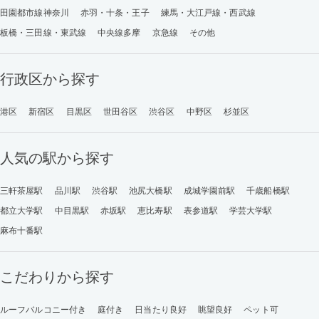
田園都市線神奈川
赤羽・十条・王子
練馬・大江戸線・西武線
板橋・三田線・東武線
中央線多摩
京急線
その他
行政区から探す
港区
新宿区
目黒区
世田谷区
渋谷区
中野区
杉並区
人気の駅から探す
三軒茶屋駅
品川駅
渋谷駅
池尻大橋駅
成城学園前駅
千歳船橋駅
都立大学駅
中目黒駅
赤坂駅
恵比寿駅
表参道駅
学芸大学駅
麻布十番駅
こだわりから探す
ルーフバルコニー付き
庭付き
日当たり良好
眺望良好
ペット可