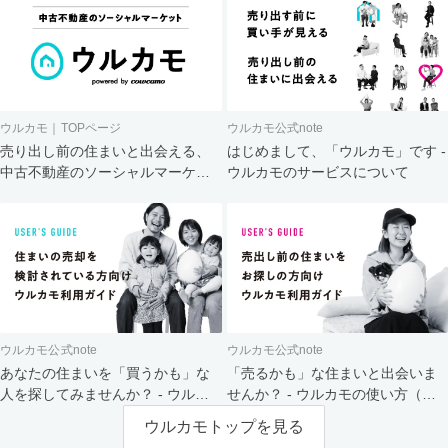
ウルカモ｜TOPページ
ウルカモ公式note
売り出し前の住まいと出会える、
はじめまして、「ウルカモ」です -
中古不動産のソーシャルマーケッ
ウルカモのサービスについて
ト
ウルカモ公式note
ウルカモ公式note
あなたの住まいを「買うかも」な
「売るかも」な住まいと出会いま
人を探してみませんか？ - ウルカ
せんか？ - ウルカモの使い方（買
モの使い方（売主さま向け）
主さま向け）
ウルカモトップを見る