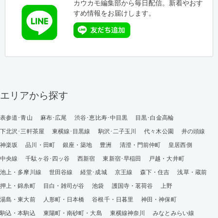
カウカモ編集部から毎日配信。新着やおす
すめ情報をお届けします。
エリアから探す
表参道･青山
麻布･広尾
渋谷･恵比寿･中目黒
目黒･白金高輪
下北沢･三軒茶屋
東横線･目黒線
駒沢･二子玉川
代々木公園
井の頭線
神楽坂
品川・田町
銀座・築地
豊洲
清澄・門前仲町
皇居西側
中央線
千駄ヶ谷･四ッ谷
西新宿
東新宿･早稲田
戸越・大井町
池上・多摩川線
世田谷線
経堂･成城
京王線
森下・住吉
浅草・蔵前
押上・錦糸町
目白・雑司が谷
池袋
護国寺・茗荷谷
上野
湯島・東大前
人形町・日本橋
谷根千・日暮里
神田・神保町
駒込・本駒込
東陽町・南砂町・大島
東横線神奈川
みなとみらい線