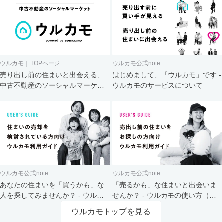
ウルカモ｜TOPページ
ウルカモ公式note
売り出し前の住まいと出会える、
はじめまして、「ウルカモ」です -
中古不動産のソーシャルマーケッ
ウルカモのサービスについて
ト
ウルカモ公式note
ウルカモ公式note
あなたの住まいを「買うかも」な
「売るかも」な住まいと出会いま
人を探してみませんか？ - ウルカ
せんか？ - ウルカモの使い方（買
モの使い方（売主さま向け）
主さま向け）
ウルカモトップを見る