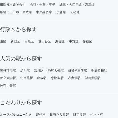
田園都市線神奈川
赤羽・十条・王子
練馬・大江戸線・西武線
板橋・三田線・東武線
中央線多摩
京急線
その他
行政区から探す
港区
新宿区
目黒区
世田谷区
渋谷区
中野区
杉並区
人気の駅から探す
三軒茶屋駅
品川駅
渋谷駅
池尻大橋駅
成城学園前駅
千歳船橋駅
都立大学駅
中目黒駅
赤坂駅
恵比寿駅
表参道駅
学芸大学駅
麻布十番駅
こだわりから探す
ルーフバルコニー付き
庭付き
日当たり良好
眺望良好
ペット可