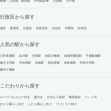
板橋・三田線・東武線
中央線多摩
京急線
その他
行政区から探す
港区
新宿区
目黒区
世田谷区
渋谷区
中野区
杉並区
人気の駅から探す
三軒茶屋駅
品川駅
渋谷駅
池尻大橋駅
成城学園前駅
千歳船橋駅
都立大学駅
中目黒駅
赤坂駅
恵比寿駅
表参道駅
学芸大学駅
麻布十番駅
こだわりから探す
ルーフバルコニー付き
庭付き
日当たり良好
眺望良好
ペット可
ひとり暮らし向け
ふたり暮らし向け
ファミリー向け