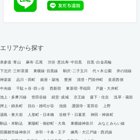
エリアから探す
表参道･青山
麻布･広尾
渋谷･恵比寿･中目黒
目黒･白金高輪
下北沢･三軒茶屋
東横線･目黒線
駒沢･二子玉川
代々木公園
井の頭線
神楽坂
品川・田町
銀座・築地
豊洲
清澄・門前仲町
皇居西側
中央線
千駄ヶ谷･四ッ谷
西新宿
東新宿･早稲田
戸越・大井町
池上・多摩川線
世田谷線
経堂･成城
京王線
森下・住吉
浅草・蔵前
押上・錦糸町
目白・雑司が谷
池袋
護国寺・茗荷谷
上野
湯島・東大前
人形町・日本橋
谷根千・日暮里
神田・神保町
駒込・本駒込
東陽町・南砂町・大島
東横線神奈川
みなとみらい線
田園都市線神奈川
赤羽・十条・王子
練馬・大江戸線・西武線