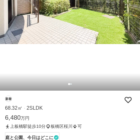
新着
68.32㎡
2SLDK
・
6,480
万円
上板橋駅徒歩10分
板橋区桜川
可
庭と公園、今日はどこに