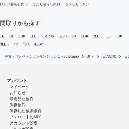
ひとり暮らし向け
ふたり暮らし向け
ファミリー向け
間取りから探す
1R
1K
1DK
1LDK
Studio
SLDK
2K
2DK
2LDK
3K
3DK
3LDK
4K
4DK
4LDK
中古・リノベーションマンションならcowcamo
港区
日の出駅
日
アカウント
マイページ
お知らせ
最近見た物件
保存物件
保存した検索条件
フォロー中のMIX
アカウント設定
メルマガ設定