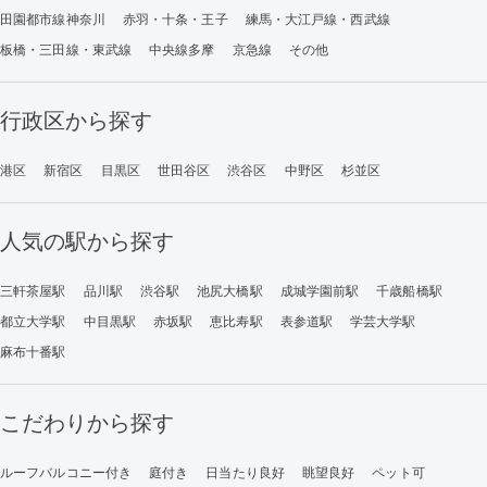
田園都市線神奈川
赤羽・十条・王子
練馬・大江戸線・西武線
板橋・三田線・東武線
中央線多摩
京急線
その他
行政区から探す
港区
新宿区
目黒区
世田谷区
渋谷区
中野区
杉並区
人気の駅から探す
三軒茶屋駅
品川駅
渋谷駅
池尻大橋駅
成城学園前駅
千歳船橋駅
都立大学駅
中目黒駅
赤坂駅
恵比寿駅
表参道駅
学芸大学駅
麻布十番駅
こだわりから探す
ルーフバルコニー付き
庭付き
日当たり良好
眺望良好
ペット可