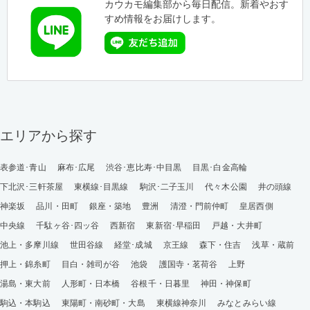
カウカモ編集部から毎日配信。新着やおす
すめ情報をお届けします。
エリアから探す
表参道･青山
麻布･広尾
渋谷･恵比寿･中目黒
目黒･白金高輪
下北沢･三軒茶屋
東横線･目黒線
駒沢･二子玉川
代々木公園
井の頭線
神楽坂
品川・田町
銀座・築地
豊洲
清澄・門前仲町
皇居西側
中央線
千駄ヶ谷･四ッ谷
西新宿
東新宿･早稲田
戸越・大井町
池上・多摩川線
世田谷線
経堂･成城
京王線
森下・住吉
浅草・蔵前
押上・錦糸町
目白・雑司が谷
池袋
護国寺・茗荷谷
上野
湯島・東大前
人形町・日本橋
谷根千・日暮里
神田・神保町
駒込・本駒込
東陽町・南砂町・大島
東横線神奈川
みなとみらい線