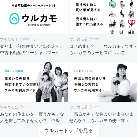
ウルカモ｜TOPページ
ウルカモ公式note
売り出し前の住まいと出会える、
はじめまして、「ウルカモ」です -
中古不動産のソーシャルマーケッ
ウルカモのサービスについて
ト
ウルカモ公式note
ウルカモ公式note
あなたの住まいを「買うかも」な
「売るかも」な住まいと出会いま
人を探してみませんか？ - ウルカ
せんか？ - ウルカモの使い方（買
モの使い方（売主さま向け）
主さま向け）
ウルカモトップを見る