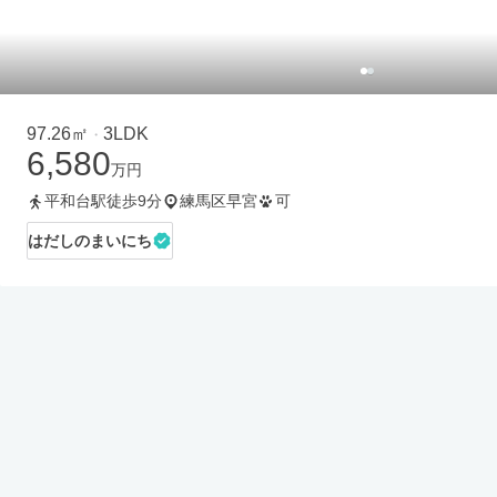
97.26㎡
3LDK
・
6,580
万円
平和台駅徒歩9分
練馬区早宮
可
はだしのまいにち