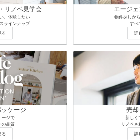
・リノベ見学会
エージェ
い、体験したい
物件探しか
スラインナップ
すべ
見る
詳
パッケージ
売却
ケージで
新しく
ーの品質
リノベさ
見る
詳