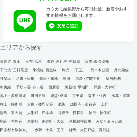
カウカモ編集部から毎日配信。新着やおす
すめ情報をお届けします。
エリアから探す
表参道･青山
麻布･広尾
渋谷･恵比寿･中目黒
目黒･白金高輪
下北沢･三軒茶屋
東横線･目黒線
駒沢･二子玉川
代々木公園
井の頭線
神楽坂
品川・田町
銀座・築地
豊洲
清澄・門前仲町
皇居西側
中央線
千駄ヶ谷･四ッ谷
西新宿
東新宿･早稲田
戸越・大井町
池上・多摩川線
世田谷線
経堂･成城
京王線
森下・住吉
浅草・蔵前
押上・錦糸町
目白・雑司が谷
池袋
護国寺・茗荷谷
上野
湯島・東大前
人形町・日本橋
谷根千・日暮里
神田・神保町
駒込・本駒込
東陽町・南砂町・大島
東横線神奈川
みなとみらい線
田園都市線神奈川
赤羽・十条・王子
練馬・大江戸線・西武線