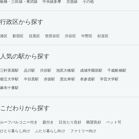
板橋・三田線・東武線
中央線多摩
京急線
その他
行政区から探す
港区
新宿区
目黒区
世田谷区
渋谷区
中野区
杉並区
人気の駅から探す
三軒茶屋駅
品川駅
渋谷駅
池尻大橋駅
成城学園前駅
千歳船橋駅
都立大学駅
中目黒駅
赤坂駅
恵比寿駅
表参道駅
学芸大学駅
麻布十番駅
こだわりから探す
ルーフバルコニー付き
庭付き
日当たり良好
眺望良好
ペット可
ひとり暮らし向け
ふたり暮らし向け
ファミリー向け