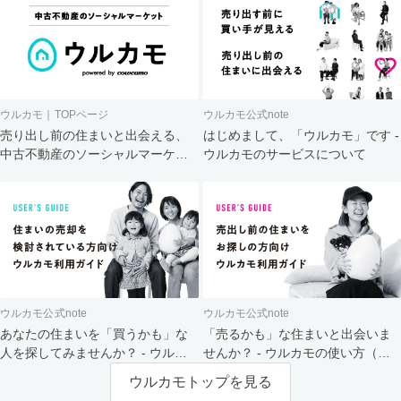
ウルカモ｜TOPページ
ウルカモ公式note
売り出し前の住まいと出会える、
はじめまして、「ウルカモ」です -
中古不動産のソーシャルマーケッ
ウルカモのサービスについて
ト
ウルカモ公式note
ウルカモ公式note
あなたの住まいを「買うかも」な
「売るかも」な住まいと出会いま
人を探してみませんか？ - ウルカ
せんか？ - ウルカモの使い方（買
モの使い方（売主さま向け）
主さま向け）
ウルカモトップを見る