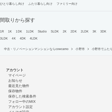
ひとり暮らし向け
ふたり暮らし向け
ファミリー向け
間取りから探す
1R
1K
1DK
1LDK
Studio
SLDK
2K
2DK
2LDK
3K
3DK
3LDK
4K
4DK
4LDK
中古・リノベーションマンションならcowcamo
小野市
小野市でふた
アカウント
マイページ
お知らせ
最近見た物件
保存物件
保存した検索条件
フォロー中のMIX
アカウント設定
メルマガ設定