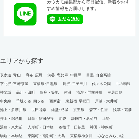
カウカモ編集部から毎日配信。新着やおす
すめ情報をお届けします。
エリアから探す
表参道･青山
麻布･広尾
渋谷･恵比寿･中目黒
目黒･白金高輪
下北沢･三軒茶屋
東横線･目黒線
駒沢･二子玉川
代々木公園
井の頭線
神楽坂
品川・田町
銀座・築地
豊洲
清澄・門前仲町
皇居西側
中央線
千駄ヶ谷･四ッ谷
西新宿
東新宿･早稲田
戸越・大井町
池上・多摩川線
世田谷線
経堂･成城
京王線
森下・住吉
浅草・蔵前
押上・錦糸町
目白・雑司が谷
池袋
護国寺・茗荷谷
上野
湯島・東大前
人形町・日本橋
谷根千・日暮里
神田・神保町
駒込・本駒込
東陽町・南砂町・大島
東横線神奈川
みなとみらい線