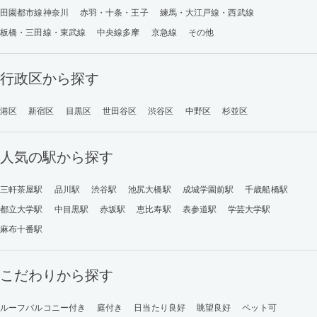
田園都市線神奈川
赤羽・十条・王子
練馬・大江戸線・西武線
板橋・三田線・東武線
中央線多摩
京急線
その他
行政区から探す
港区
新宿区
目黒区
世田谷区
渋谷区
中野区
杉並区
人気の駅から探す
三軒茶屋駅
品川駅
渋谷駅
池尻大橋駅
成城学園前駅
千歳船橋駅
都立大学駅
中目黒駅
赤坂駅
恵比寿駅
表参道駅
学芸大学駅
麻布十番駅
こだわりから探す
ルーフバルコニー付き
庭付き
日当たり良好
眺望良好
ペット可