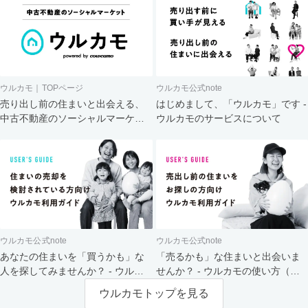
ウルカモ｜TOPページ
ウルカモ公式note
売り出し前の住まいと出会える、
はじめまして、「ウルカモ」です -
中古不動産のソーシャルマーケッ
ウルカモのサービスについて
ト
ウルカモ公式note
ウルカモ公式note
あなたの住まいを「買うかも」な
「売るかも」な住まいと出会いま
人を探してみませんか？ - ウルカ
せんか？ - ウルカモの使い方（買
モの使い方（売主さま向け）
主さま向け）
ウルカモトップを見る