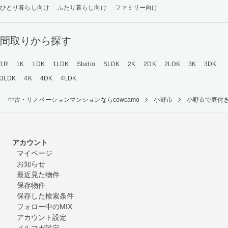
ひとり暮らし向け
ふたり暮らし向け
ファミリー向け
間取りから探す
1R
1K
1DK
1LDK
Studio
SLDK
2K
2DK
2LDK
3K
3DK
3LDK
4K
4DK
4LDK
中古・リノベーションマンションならcowcamo
小野市
小野市で庭付
アカウント
マイページ
お知らせ
最近見た物件
保存物件
保存した検索条件
フォロー中のMIX
アカウント設定
メルマガ設定