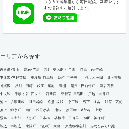
カウカモ編集部から毎日配信。新着やおす
すめ情報をお届けします。
エリアから探す
表参道･青山
麻布･広尾
渋谷･恵比寿･中目黒
目黒･白金高輪
下北沢･三軒茶屋
東横線･目黒線
駒沢･二子玉川
代々木公園
井の頭線
神楽坂
品川・田町
銀座・築地
豊洲
清澄・門前仲町
皇居西側
中央線
千駄ヶ谷･四ッ谷
西新宿
東新宿･早稲田
戸越・大井町
池上・多摩川線
世田谷線
経堂･成城
京王線
森下・住吉
浅草・蔵前
押上・錦糸町
目白・雑司が谷
池袋
護国寺・茗荷谷
上野
湯島・東大前
人形町・日本橋
谷根千・日暮里
神田・神保町
駒込・本駒込
東陽町・南砂町・大島
東横線神奈川
みなとみらい線