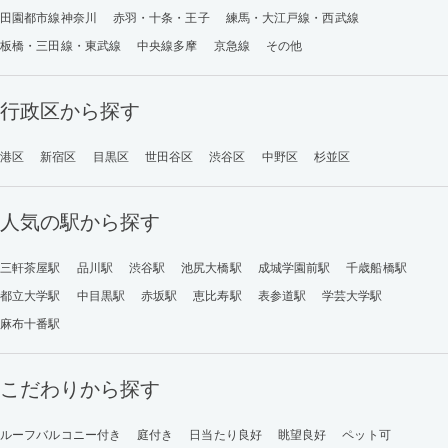
田園都市線神奈川
赤羽・十条・王子
練馬・大江戸線・西武線
板橋・三田線・東武線
中央線多摩
京急線
その他
行政区から探す
港区
新宿区
目黒区
世田谷区
渋谷区
中野区
杉並区
人気の駅から探す
三軒茶屋駅
品川駅
渋谷駅
池尻大橋駅
成城学園前駅
千歳船橋駅
都立大学駅
中目黒駅
赤坂駅
恵比寿駅
表参道駅
学芸大学駅
麻布十番駅
こだわりから探す
ルーフバルコニー付き
庭付き
日当たり良好
眺望良好
ペット可