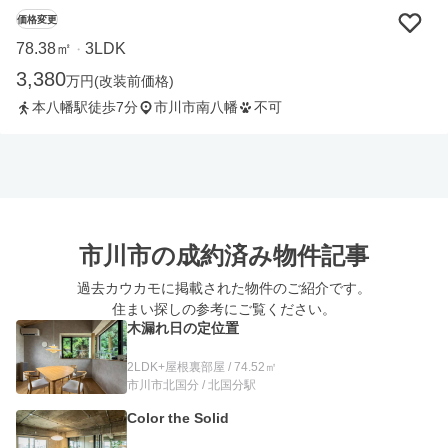
価格変更
78.38㎡
3LDK
・
3,380
万円
(改装前価格)
本八幡駅徒歩7分
市川市南八幡
不可
市川市の
成約済み物件記事
過去カウカモに掲載された物件のご紹介です。
住まい探しの参考にご覧ください。
木漏れ日の定位置
2LDK+屋根裏部屋 / 74.52㎡
市川市北国分 / 北国分駅
Color the Solid