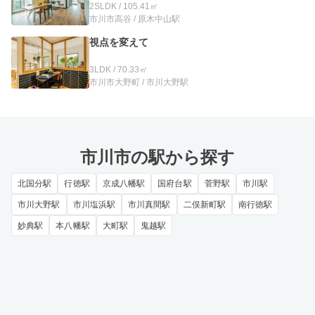
2SLDK / 105.41㎡
市川市高谷 / 原木中山駅
視点を変えて
3LDK / 70.33㎡
市川市大野町 / 市川大野駅
市川市の駅から探す
北国分駅
行徳駅
京成八幡駅
国府台駅
菅野駅
市川駅
市川大野駅
市川塩浜駅
市川真間駅
二俣新町駅
南行徳駅
妙典駅
本八幡駅
大町駅
鬼越駅