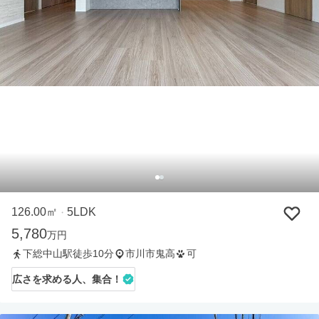
126.00㎡
5LDK
・
5,780
万円
下総中山駅徒歩10分
市川市鬼高
可
広さを求める人、集合！