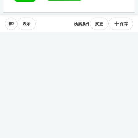
表示
検索条件
変更
保存
エリアから探す
表参道･青山
麻布･広尾
渋谷･恵比寿･中目黒
目黒･白金高輪
下北沢･三軒茶屋
東横線･目黒線
駒沢･二子玉川
代々木公園
井の頭線
神楽坂
品川・田町
銀座・築地
豊洲
清澄・門前仲町
皇居西側
中央線
千駄ヶ谷･四ッ谷
西新宿
東新宿･早稲田
戸越・大井町
池上・多摩川線
世田谷線
経堂･成城
京王線
森下・住吉
浅草・蔵前
押上・錦糸町
目白・雑司が谷
池袋
護国寺・茗荷谷
上野
湯島・東大前
人形町・日本橋
谷根千・日暮里
神田・神保町
駒込・本駒込
東陽町・南砂町・大島
東横線神奈川
みなとみらい線
田園都市線神奈川
赤羽・十条・王子
練馬・大江戸線・西武線
板橋・三田線・東武線
中央線多摩
京急線
その他