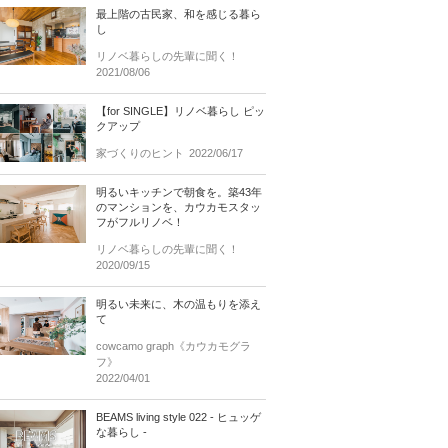
最上階の古民家、和を感じる暮ら
し
リノベ暮らしの先輩に聞く！
2021/08/06
【for SINGLE】リノベ暮らし ピッ
クアップ
家づくりのヒント
2022/06/17
明るいキッチンで朝食を。築43年
のマンションを、カウカモスタッ
フがフルリノベ！
リノベ暮らしの先輩に聞く！
2020/09/15
明るい未来に、木の温もりを添え
て
cowcamo graph《カウカモグラ
フ》
2022/04/01
BEAMS living style 022 - ヒュッゲ
な暮らし -