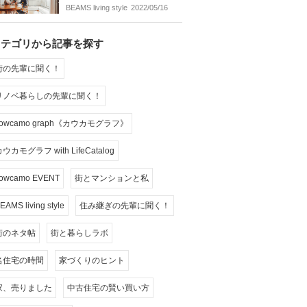
BEAMS living style
2022/05/16
カテゴリから記事を探す
街の先輩に聞く！
リノベ暮らしの先輩に聞く！
cowcamo graph《カウカモグラフ》
ウカモグラフ with LifeCatalog
owcamo EVENT
街とマンションと私
EAMS living style
住み継ぎの先輩に聞く！
街のネタ帖
街と暮らしラボ
名住宅の時間
家づくりのヒント
家、売りました
中古住宅の賢い買い方