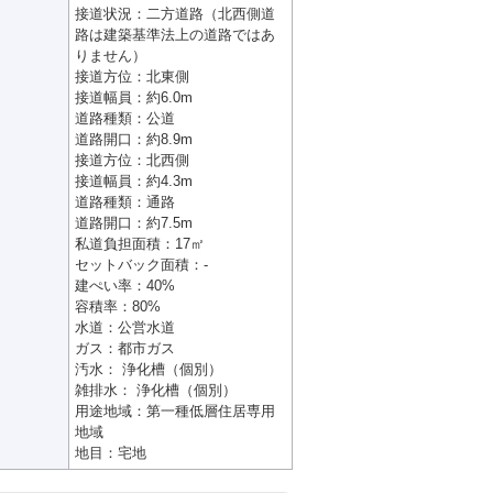
接道状況：二方道路（北西側道
路は建築基準法上の道路ではあ
りません）
接道方位：北東側
接道幅員：約6.0m
道路種類：公道
道路開口：約8.9m
接道方位：北西側
接道幅員：約4.3m
道路種類：通路
道路開口：約7.5m
私道負担面積：17㎡
セットバック面積：-
建ぺい率：40%
容積率：80%
水道：公営水道
ガス：都市ガス
汚水： 浄化槽（個別）
雑排水： 浄化槽（個別）
用途地域：第一種低層住居専用
地域
地目：宅地