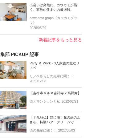
出会いは突然に。カウカモが描
く、家族の住まいの最適解。
cowcamo graph《カウカモグラ
フ》
2026/05/29
新着記事をもっと見る
集部 PICKUP 記事
Party ＆ Work - 3人家族の北欧リ
ノベ -
リノベ暮らしの先輩に聞く！
2021/12/08
【吉祥寺 × ルネ吉祥寺 × 高野舞】
街とマンションと私
2022/02/21
【＃九品仏】野に咲く花の品のよ
さを、特製バタークリームで
街の先輩に聞く！
2022/08/03