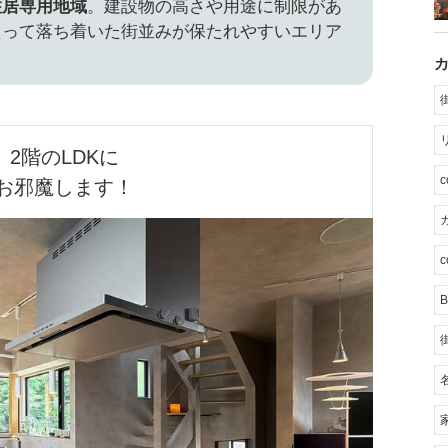
住居専用地域
。建設物の高さや用途に制限があ
たって落ち着いた街並みが保たれやすいエリア
2階のLDKに

お邪魔します！
カ
c
B