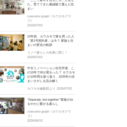
「ここで暮らす自分たち」が見え
た。育ててきた価値観で選んだ住
まい
cowcamo graph《カウカモグラ
フ》
2026/07/03
10年前、カウカモで家を買った人
「第1号契約者」は今？ 家族と住
まいの変化の軌跡
リノベ暮らしの先輩に聞く！
2026/07/02
中古リノベーション住宅市場、こ
の10年で何が変わった？ カウカモ
が10年間を振り返り、2035年の住
まいさがしを読み解く
カウカモ編集部より
2026/07/02
“Separate, but together.”家族がゆ
るやかに繋がる暮らし
cowcamo graph《カウカモグラ
フ》
2026/06/19