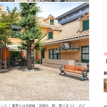
新
ました！ 最寄りは北総線「北国分」駅。降り立つと、のど