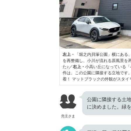
左上・
「堀之内貝塚公園」横にある
を再整備し、小川が流れる原風景を
た♪／
右上・
小高い丘になっている「
件は、この公園に隣接する立地です。
着！ マットブラックの外観がスタイ
公園に隣接する土
に決めました。緑
売主さま