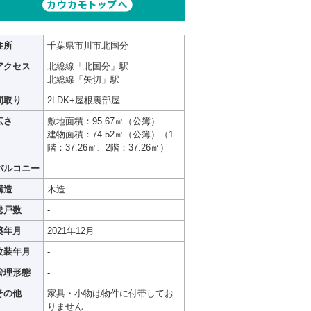
住所
千葉県市川市北国分
アクセス
北総線「北国分」駅
北総線「矢切」駅
間取り
2LDK+屋根裏部屋
広さ
敷地面積：95.67㎡（公簿）
建物面積：74.52㎡（公簿）（1
階：37.26㎡、2階：37.26㎡）
バルコニー
-
構造
木造
総戸数
-
築年月
2021年12月
改装年月
-
管理形態
-
その他
家具・小物は物件に付帯してお
りません