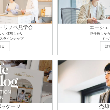
・リノベ見学会
エージェ
い、体験したい
物件探しか
スラインナップ
すべ
見る
詳
パッケージ
売却