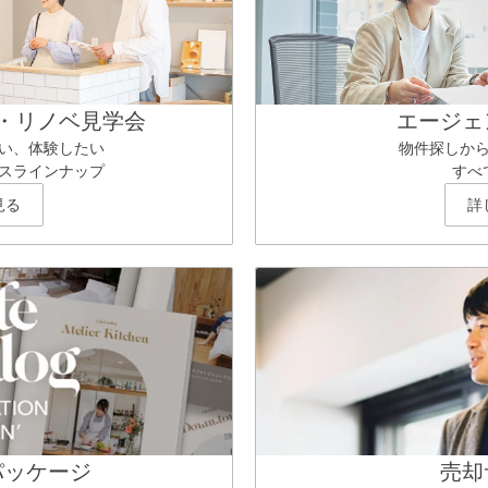
・リノベ見学会
エージェ
い、体験したい
物件探しか
スラインナップ
すべ
見る
詳
パッケージ
売却