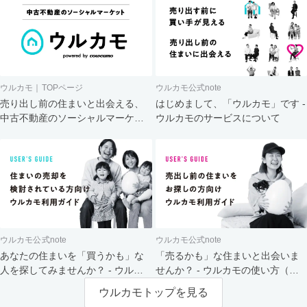
ウルカモ｜TOPページ
ウルカモ公式note
売り出し前の住まいと出会える、
はじめまして、「ウルカモ」です -
中古不動産のソーシャルマーケッ
ウルカモのサービスについて
ト
ウルカモ公式note
ウルカモ公式note
あなたの住まいを「買うかも」な
「売るかも」な住まいと出会いま
人を探してみませんか？ - ウルカ
せんか？ - ウルカモの使い方（買
モの使い方（売主さま向け）
主さま向け）
ウルカモトップを見る