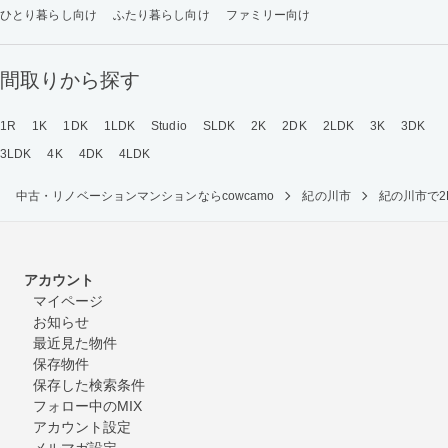
ひとり暮らし向け
ふたり暮らし向け
ファミリー向け
間取りから探す
1R
1K
1DK
1LDK
Studio
SLDK
2K
2DK
2LDK
3K
3DK
3LDK
4K
4DK
4LDK
中古・リノベーションマンションならcowcamo
紀の川市
紀の川市で
アカウント
マイページ
お知らせ
最近見た物件
保存物件
保存した検索条件
フォロー中のMIX
アカウント設定
メルマガ設定