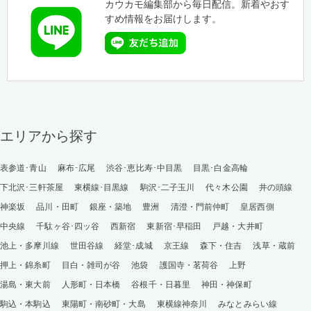
カウカモ編集部から毎日配信。新着やおす
すめ情報をお届けします。
エリアから探す
表参道･青山
麻布･広尾
渋谷･恵比寿･中目黒
目黒･白金高輪
下北沢･三軒茶屋
東横線･目黒線
駒沢･二子玉川
代々木公園
井の頭線
神楽坂
品川・田町
銀座・築地
豊洲
清澄・門前仲町
皇居西側
中央線
千駄ヶ谷･四ッ谷
西新宿
東新宿･早稲田
戸越・大井町
池上・多摩川線
世田谷線
経堂･成城
京王線
森下・住吉
浅草・蔵前
押上・錦糸町
目白・雑司が谷
池袋
護国寺・茗荷谷
上野
湯島・東大前
人形町・日本橋
谷根千・日暮里
神田・神保町
駒込・本駒込
東陽町・南砂町・大島
東横線神奈川
みなとみらい線