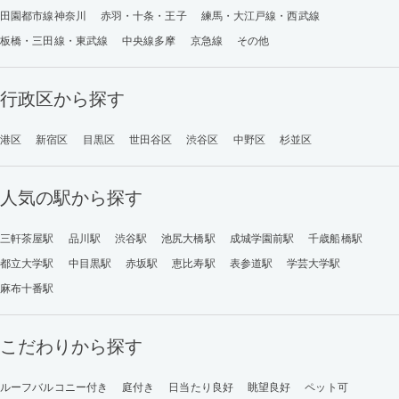
田園都市線神奈川
赤羽・十条・王子
練馬・大江戸線・西武線
板橋・三田線・東武線
中央線多摩
京急線
その他
行政区から探す
港区
新宿区
目黒区
世田谷区
渋谷区
中野区
杉並区
人気の駅から探す
三軒茶屋駅
品川駅
渋谷駅
池尻大橋駅
成城学園前駅
千歳船橋駅
都立大学駅
中目黒駅
赤坂駅
恵比寿駅
表参道駅
学芸大学駅
麻布十番駅
こだわりから探す
ルーフバルコニー付き
庭付き
日当たり良好
眺望良好
ペット可