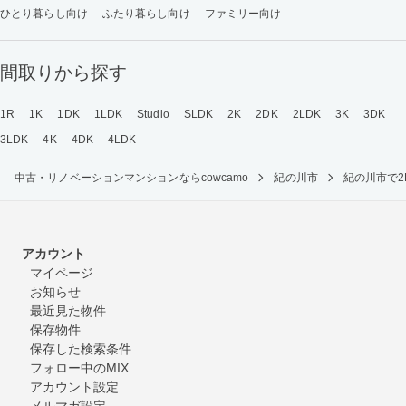
ひとり暮らし向け
ふたり暮らし向け
ファミリー向け
間取りから探す
1R
1K
1DK
1LDK
Studio
SLDK
2K
2DK
2LDK
3K
3DK
3LDK
4K
4DK
4LDK
中古・リノベーションマンションならcowcamo
紀の川市
紀の川市で
アカウント
マイページ
お知らせ
最近見た物件
保存物件
保存した検索条件
フォロー中のMIX
アカウント設定
メルマガ設定