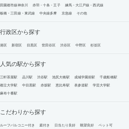
田園都市線神奈川
赤羽・十条・王子
練馬・大江戸線・西武線
板橋・三田線・東武線
中央線多摩
京急線
その他
行政区から探す
港区
新宿区
目黒区
世田谷区
渋谷区
中野区
杉並区
人気の駅から探す
三軒茶屋駅
品川駅
渋谷駅
池尻大橋駅
成城学園前駅
千歳船橋駅
都立大学駅
中目黒駅
赤坂駅
恵比寿駅
表参道駅
学芸大学駅
麻布十番駅
こだわりから探す
ルーフバルコニー付き
庭付き
日当たり良好
眺望良好
ペット可