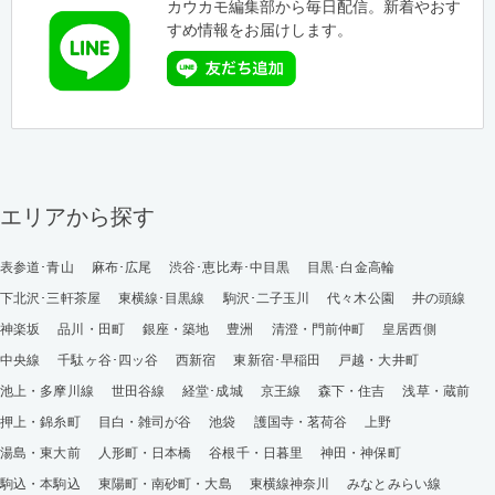
カウカモ編集部から毎日配信。新着やおす
すめ情報をお届けします。
エリアから探す
表参道･青山
麻布･広尾
渋谷･恵比寿･中目黒
目黒･白金高輪
下北沢･三軒茶屋
東横線･目黒線
駒沢･二子玉川
代々木公園
井の頭線
神楽坂
品川・田町
銀座・築地
豊洲
清澄・門前仲町
皇居西側
中央線
千駄ヶ谷･四ッ谷
西新宿
東新宿･早稲田
戸越・大井町
池上・多摩川線
世田谷線
経堂･成城
京王線
森下・住吉
浅草・蔵前
押上・錦糸町
目白・雑司が谷
池袋
護国寺・茗荷谷
上野
湯島・東大前
人形町・日本橋
谷根千・日暮里
神田・神保町
駒込・本駒込
東陽町・南砂町・大島
東横線神奈川
みなとみらい線