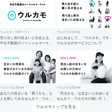
ウルカモ｜TOPページ
ウルカモ公式note
売り出し前の住まいと出会える、
はじめまして、「ウルカモ」です -
中古不動産のソーシャルマーケッ
ウルカモのサービスについて
ト
ウルカモ公式note
ウルカモ公式note
あなたの住まいを「買うかも」な
「売るかも」な住まいと出会いま
人を探してみませんか？ - ウルカ
せんか？ - ウルカモの使い方（買
モの使い方（売主さま向け）
主さま向け）
ウルカモトップを見る