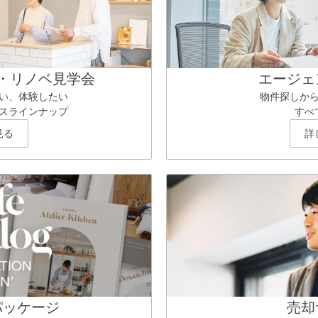
・リノベ見学会
エージェ
い、体験したい
物件探しか
スラインナップ
すべ
見る
詳
パッケージ
売却