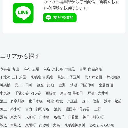
カウカモ編集部から毎日配信。新着やおす
すめ情報をお届けします。
エリアから探す
表参道･青山
麻布･広尾
渋谷･恵比寿･中目黒
目黒･白金高輪
下北沢･三軒茶屋
東横線･目黒線
駒沢･二子玉川
代々木公園
井の頭線
神楽坂
品川・田町
銀座・築地
豊洲
清澄・門前仲町
皇居西側
中央線
千駄ヶ谷･四ッ谷
西新宿
東新宿･早稲田
戸越・大井町
池上・多摩川線
世田谷線
経堂･成城
京王線
森下・住吉
浅草・蔵前
押上・錦糸町
目白・雑司が谷
池袋
護国寺・茗荷谷
上野
湯島・東大前
人形町・日本橋
谷根千・日暮里
神田・神保町
駒込・本駒込
東陽町・南砂町・大島
東横線神奈川
みなとみらい線