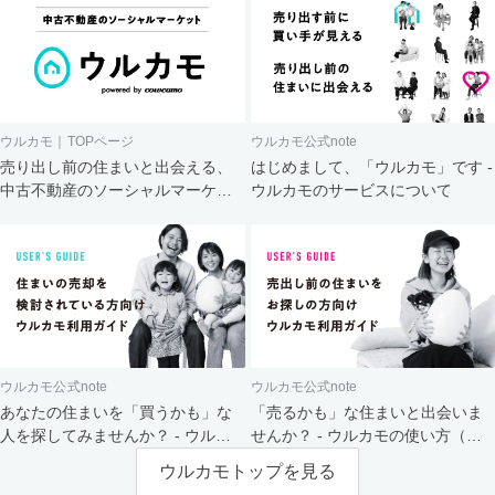
ウルカモ｜TOPページ
ウルカモ公式note
売り出し前の住まいと出会える、
はじめまして、「ウルカモ」です -
中古不動産のソーシャルマーケッ
ウルカモのサービスについて
ト
ウルカモ公式note
ウルカモ公式note
あなたの住まいを「買うかも」な
「売るかも」な住まいと出会いま
人を探してみませんか？ - ウルカ
せんか？ - ウルカモの使い方（買
モの使い方（売主さま向け）
主さま向け）
ウルカモトップを見る