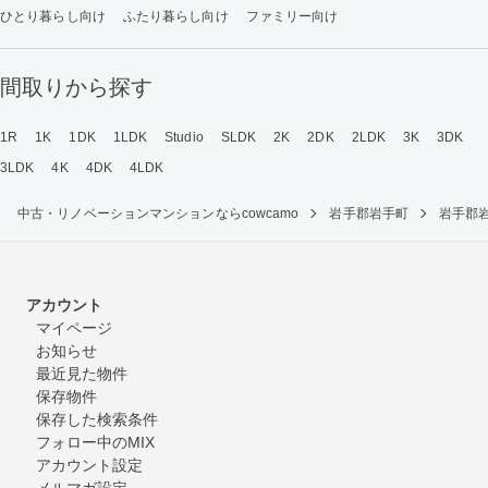
ひとり暮らし向け
ふたり暮らし向け
ファミリー向け
間取りから探す
1R
1K
1DK
1LDK
Studio
SLDK
2K
2DK
2LDK
3K
3DK
3LDK
4K
4DK
4LDK
中古・リノベーションマンションならcowcamo
岩手郡岩手町
岩手郡
アカウント
マイページ
お知らせ
最近見た物件
保存物件
保存した検索条件
フォロー中のMIX
アカウント設定
メルマガ設定