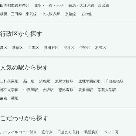
田園都市線神奈川
赤羽・十条・王子
練馬・大江戸線・西武線
板橋・三田線・東武線
中央線多摩
京急線
その他
行政区から探す
港区
新宿区
目黒区
世田谷区
渋谷区
中野区
杉並区
人気の駅から探す
三軒茶屋駅
品川駅
渋谷駅
池尻大橋駅
成城学園前駅
千歳船橋駅
都立大学駅
中目黒駅
赤坂駅
恵比寿駅
表参道駅
学芸大学駅
麻布十番駅
こだわりから探す
ルーフバルコニー付き
庭付き
日当たり良好
眺望良好
ペット可