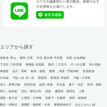
カウカモ編集部から毎日配信。新着やおす
すめ情報をお届けします。
エリアから探す
表参道･青山
麻布･広尾
渋谷･恵比寿･中目黒
目黒･白金高輪
下北沢･三軒茶屋
東横線･目黒線
駒沢･二子玉川
代々木公園
井の頭線
神楽坂
品川・田町
銀座・築地
豊洲
清澄・門前仲町
皇居西側
中央線
千駄ヶ谷･四ッ谷
西新宿
東新宿･早稲田
戸越・大井町
池上・多摩川線
世田谷線
経堂･成城
京王線
森下・住吉
浅草・蔵前
押上・錦糸町
目白・雑司が谷
池袋
護国寺・茗荷谷
上野
湯島・東大前
人形町・日本橋
谷根千・日暮里
神田・神保町
駒込・本駒込
東陽町・南砂町・大島
東横線神奈川
みなとみらい線