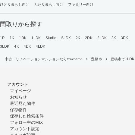
ひとり暮らし向け
ふたり暮らし向け
ファミリー向け
間取りから探す
1R
1K
1DK
1LDK
Studio
SLDK
2K
2DK
2LDK
3K
3DK
3LDK
4K
4DK
4LDK
中古・リノベーションマンションならcowcamo
豊橋市
豊橋市で1L
アカウント
マイページ
お知らせ
最近見た物件
保存物件
保存した検索条件
フォロー中のMIX
アカウント設定
メルマガ設定