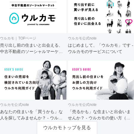
ウルカモ｜TOPページ
ウルカモ公式note
売り出し前の住まいと出会える、
はじめまして、「ウルカモ」です -
中古不動産のソーシャルマーケッ
ウルカモのサービスについて
ト
ウルカモ公式note
ウルカモ公式note
あなたの住まいを「買うかも」な
「売るかも」な住まいと出会いま
人を探してみませんか？ - ウルカ
せんか？ - ウルカモの使い方（買
モの使い方（売主さま向け）
主さま向け）
ウルカモトップを見る