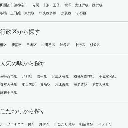
田園都市線神奈川
赤羽・十条・王子
練馬・大江戸線・西武線
板橋・三田線・東武線
中央線多摩
京急線
その他
行政区から探す
港区
新宿区
目黒区
世田谷区
渋谷区
中野区
杉並区
人気の駅から探す
三軒茶屋駅
品川駅
渋谷駅
池尻大橋駅
成城学園前駅
千歳船橋駅
都立大学駅
中目黒駅
赤坂駅
恵比寿駅
表参道駅
学芸大学駅
麻布十番駅
こだわりから探す
ルーフバルコニー付き
庭付き
日当たり良好
眺望良好
ペット可