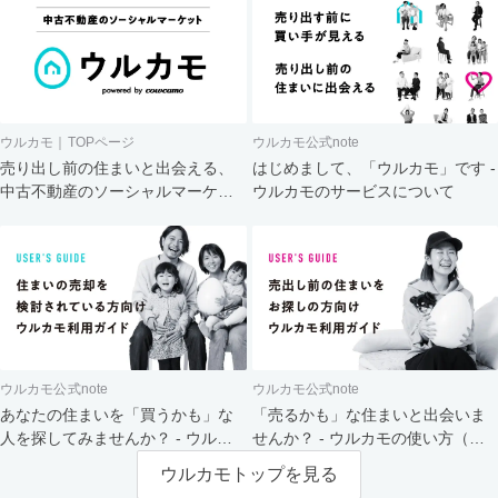
ウルカモ｜TOPページ
ウルカモ公式note
売り出し前の住まいと出会える、
はじめまして、「ウルカモ」です -
中古不動産のソーシャルマーケッ
ウルカモのサービスについて
ト
ウルカモ公式note
ウルカモ公式note
あなたの住まいを「買うかも」な
「売るかも」な住まいと出会いま
人を探してみませんか？ - ウルカ
せんか？ - ウルカモの使い方（買
モの使い方（売主さま向け）
主さま向け）
ウルカモトップを見る