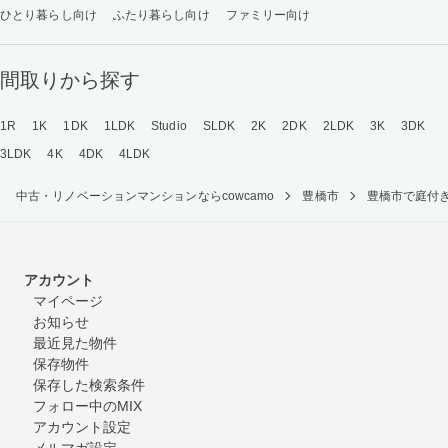
ひとり暮らし向け
ふたり暮らし向け
ファミリー向け
間取りから探す
1R
1K
1DK
1LDK
Studio
SLDK
2K
2DK
2LDK
3K
3DK
3LDK
4K
4DK
4LDK
中古・リノベーションマンションならcowcamo
豊橋市
豊橋市で庭付
アカウント
マイページ
お知らせ
最近見た物件
保存物件
保存した検索条件
フォロー中のMIX
アカウント設定
メルマガ設定