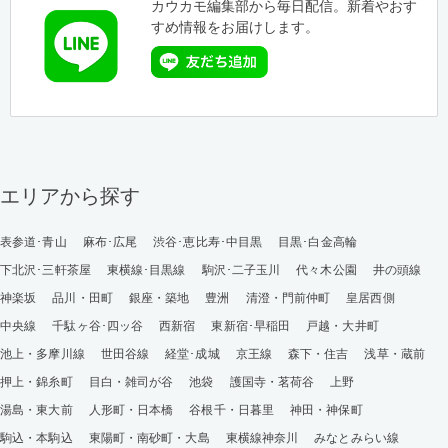
カウカモ編集部から毎日配信。新着やおす
すめ情報をお届けします。
エリアから探す
表参道･青山
麻布･広尾
渋谷･恵比寿･中目黒
目黒･白金高輪
下北沢･三軒茶屋
東横線･目黒線
駒沢･二子玉川
代々木公園
井の頭線
神楽坂
品川・田町
銀座・築地
豊洲
清澄・門前仲町
皇居西側
中央線
千駄ヶ谷･四ッ谷
西新宿
東新宿･早稲田
戸越・大井町
池上・多摩川線
世田谷線
経堂･成城
京王線
森下・住吉
浅草・蔵前
押上・錦糸町
目白・雑司が谷
池袋
護国寺・茗荷谷
上野
湯島・東大前
人形町・日本橋
谷根千・日暮里
神田・神保町
駒込・本駒込
東陽町・南砂町・大島
東横線神奈川
みなとみらい線