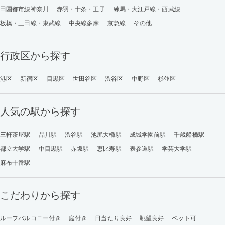
田園都市線神奈川
赤羽・十条・王子
練馬・大江戸線・西武線
板橋・三田線・東武線
中央線多摩
京急線
その他
行政区から探す
港区
新宿区
目黒区
世田谷区
渋谷区
中野区
杉並区
人気の駅から探す
三軒茶屋駅
品川駅
渋谷駅
池尻大橋駅
成城学園前駅
千歳船橋駅
都立大学駅
中目黒駅
赤坂駅
恵比寿駅
表参道駅
学芸大学駅
麻布十番駅
こだわりから探す
ルーフバルコニー付き
庭付き
日当たり良好
眺望良好
ペット可