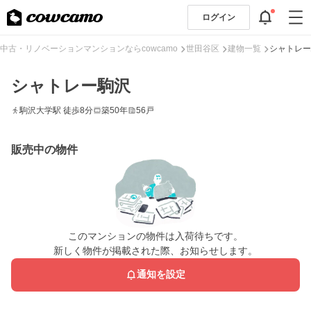
ログイン
中古・リノベーションマンションならcowcamo
世田谷区
建物一覧
シャトレー
シャトレー駒沢
駒沢大学駅 徒歩8分
築50年
56戸
販売中の物件
このマンションの物件は入荷待ちです。
新しく物件が掲載された際、お知らせします。
通知を設定