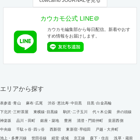
cowcamo JOURNALを見る
カウカモ公式 LINE＠
カウカモ編集部から毎日配信。新着やおす
すめ情報をお届けします。
エリアから探す
表参道･青山
麻布･広尾
渋谷･恵比寿･中目黒
目黒･白金高輪
下北沢･三軒茶屋
東横線･目黒線
駒沢･二子玉川
代々木公園
井の頭線
神楽坂
品川・田町
銀座・築地
豊洲
清澄・門前仲町
皇居西側
中央線
千駄ヶ谷･四ッ谷
西新宿
東新宿･早稲田
戸越・大井町
池上・多摩川線
世田谷線
経堂･成城
京王線
森下・住吉
浅草・蔵前