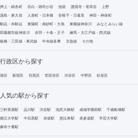
押上・錦糸町
目白・雑司が谷
池袋
護国寺・茗荷谷
上野
湯島・東大前
人形町・日本橋
谷根千・日暮里
神田・神保町
駒込・本駒込
東陽町・南砂町・大島
東横線神奈川
みなとみらい線
田園都市線神奈川
赤羽・十条・王子
練馬・大江戸線・西武線
板橋・三田線・東武線
中央線多摩
京急線
その他
行政区から探す
港区
新宿区
目黒区
世田谷区
渋谷区
中野区
杉並区
人気の駅から探す
三軒茶屋駅
品川駅
渋谷駅
池尻大橋駅
成城学園前駅
千歳船橋駅
都立大学駅
中目黒駅
赤坂駅
恵比寿駅
表参道駅
学芸大学駅
麻布十番駅