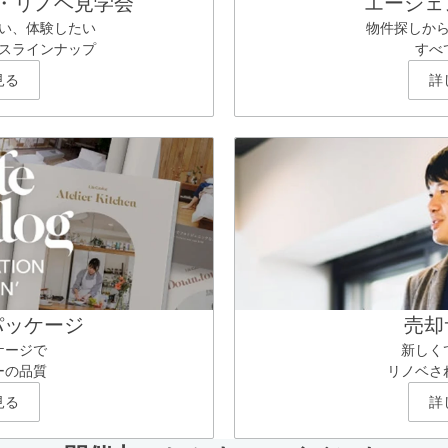
・リノベ見学会
エージェ
い、体験したい
物件探しか
スラインナップ
すべ
見る
詳
パッケージ
売却
ケージで
新しく
ーの品質
リノベさ
見る
詳