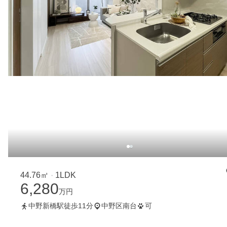
44.76㎡
1LDK
・
6,280
万円
中野新橋駅徒歩11分
中野区南台
可