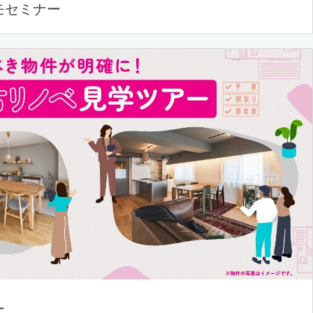
モセミナー
ー