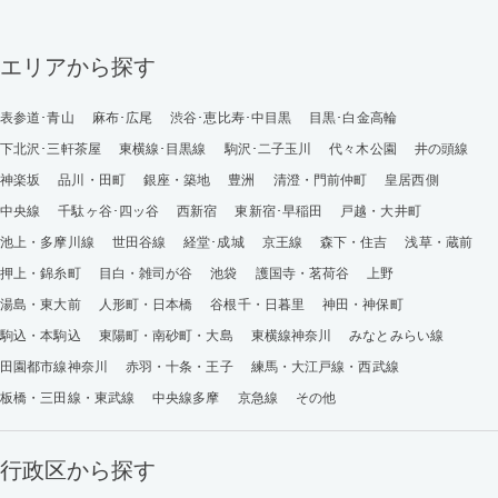
エリアから探す
表参道･青山
麻布･広尾
渋谷･恵比寿･中目黒
目黒･白金高輪
下北沢･三軒茶屋
東横線･目黒線
駒沢･二子玉川
代々木公園
井の頭線
神楽坂
品川・田町
銀座・築地
豊洲
清澄・門前仲町
皇居西側
中央線
千駄ヶ谷･四ッ谷
西新宿
東新宿･早稲田
戸越・大井町
池上・多摩川線
世田谷線
経堂･成城
京王線
森下・住吉
浅草・蔵前
押上・錦糸町
目白・雑司が谷
池袋
護国寺・茗荷谷
上野
湯島・東大前
人形町・日本橋
谷根千・日暮里
神田・神保町
駒込・本駒込
東陽町・南砂町・大島
東横線神奈川
みなとみらい線
田園都市線神奈川
赤羽・十条・王子
練馬・大江戸線・西武線
板橋・三田線・東武線
中央線多摩
京急線
その他
行政区から探す