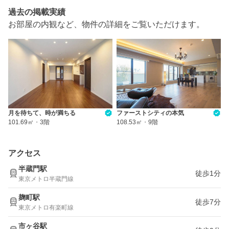
過去の掲載実績
お部屋の内観など、物件の詳細をご覧いただけます。
月を待ちて、時が満ちる
ファーストシティの本気
101.69㎡
・
3階
108.53㎡
・
9階
アクセス
半蔵門駅
徒歩1分
東京メトロ半蔵門線
麹町駅
徒歩7分
東京メトロ有楽町線
市ヶ谷駅