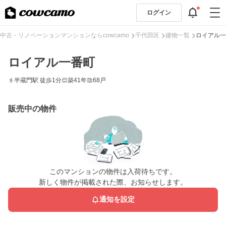
ログイン
中古・リノベーションマンションならcowcamo
千代田区
建物一覧
ロイアル一
ロイアル一番町
半蔵門駅 徒歩1分
築41年
68戸
販売中の物件
このマンションの物件は入荷待ちです。
新しく物件が掲載された際、お知らせします。
通知を設定